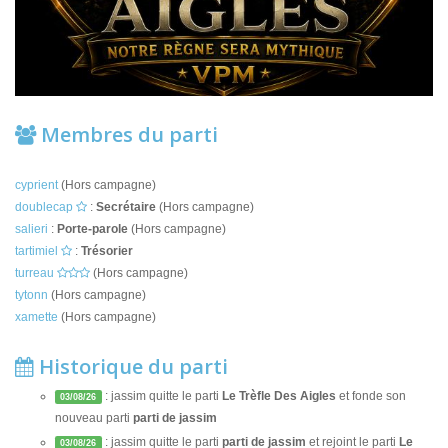
Membres du parti
cyprient
(Hors campagne)
doublecap
:
Secrétaire
(Hors campagne)
salieri
:
Porte-parole
(Hors campagne)
tartimiel
:
Trésorier
turreau
(Hors campagne)
tytonn
(Hors campagne)
xamette
(Hors campagne)
Historique du parti
: jassim quitte le parti
Le Trèfle Des Aigles
et fonde son
03/08/26
nouveau parti
parti de jassim
: jassim quitte le parti
parti de jassim
et rejoint le parti
Le
03/08/26