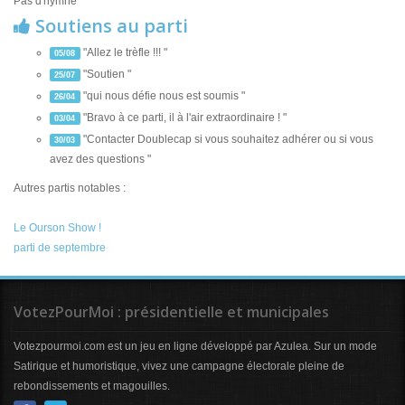
Pas d'hymne
Soutiens au parti
"Allez le trèfle !!! "
05/08
"Soutien "
25/07
"qui nous défie nous est soumis "
26/04
"Bravo à ce parti, il à l'air extraordinaire ! "
03/04
"Contacter Doublecap si vous souhaitez adhérer ou si vous
30/03
avez des questions "
Autres partis notables :
Le Ourson Show !
parti de septembre
VotezPourMoi : présidentielle et municipales
Votezpourmoi.com est un jeu en ligne développé par Azulea. Sur un mode
Satirique et humoristique, vivez une campagne électorale pleine de
rebondissements et magouilles.