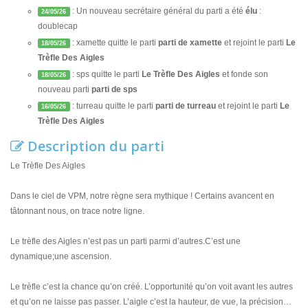
: Un nouveau secrétaire général du parti a été
élu
:
24/05/26
doublecap
: xamette quitte le parti
parti de xamette
et rejoint le parti
Le
18/05/26
Trèfle Des Aigles
: sps quitte le parti
Le Trèfle Des Aigles
et fonde son
18/05/26
nouveau parti
parti de sps
: turreau quitte le parti
parti de turreau
et rejoint le parti
Le
16/05/26
Trèfle Des Aigles
Description du parti
Le Trèfle Des Aigles
Dans le ciel de VPM, notre règne sera mythique ! Certains avancent en
tâtonnant nous, on trace notre ligne.
Le trèfle des Aigles n’est pas un parti parmi d’autres.C’est une
dynamique;une ascension.
Le trèfle c’est la chance qu’on créé. L’opportunité qu’on voit avant les autres
et qu’on ne laisse pas passer. L’aigle c’est la hauteur, de vue, la précision…