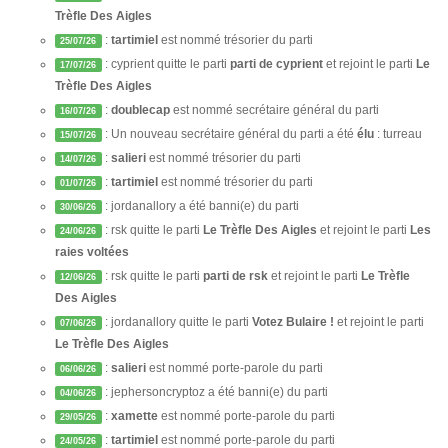
Trèfle Des Aigles
:
tartimiel
est nommé trésorier du parti
25/07/26
: cyprient quitte le parti
parti de cyprient
et rejoint le parti
Le
17/07/26
Trèfle Des Aigles
:
doublecap
est nommé secrétaire général du parti
16/07/26
: Un nouveau secrétaire général du parti a été
élu
: turreau
15/07/26
:
salieri
est nommé trésorier du parti
14/07/26
:
tartimiel
est nommé trésorier du parti
01/07/26
: jordanallory a été banni(e) du parti
30/06/26
: rsk quitte le parti
Le Trèfle Des Aigles
et rejoint le parti
Les
24/06/26
raies voltées
: rsk quitte le parti
parti de rsk
et rejoint le parti
Le Trèfle
12/06/26
Des Aigles
: jordanallory quitte le parti
Votez Bulaire !
et rejoint le parti
07/06/26
Le Trèfle Des Aigles
:
salieri
est nommé porte-parole du parti
06/06/26
: jephersoncryptoz a été banni(e) du parti
04/06/26
:
xamette
est nommé porte-parole du parti
29/05/26
:
tartimiel
est nommé porte-parole du parti
24/05/26