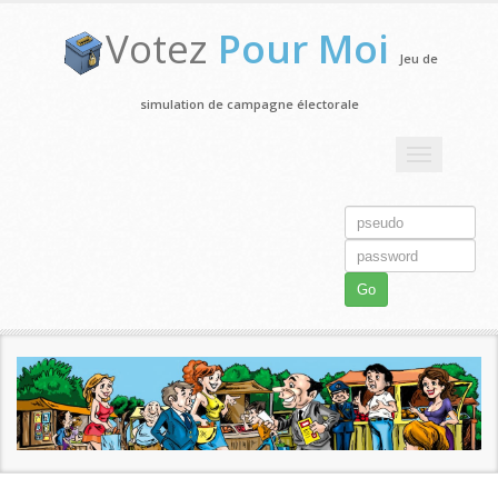
Votez
Pour Moi
Jeu de
simulation de campagne électorale
Toggle
navigation
Go