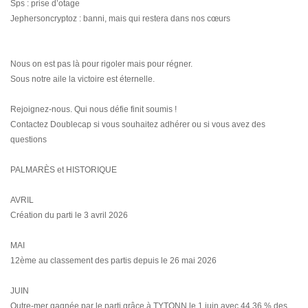
Sps : prise d’otage
Jephersoncryptoz : banni, mais qui restera dans nos cœurs
Nous on est pas là pour rigoler mais pour régner.
Sous notre aile la victoire est éternelle.
Rejoignez-nous. Qui nous défie finit soumis !
Contactez Doublecap si vous souhaitez adhérer ou si vous avez des
questions
PALMARÈS et HISTORIQUE
AVRIL
Création du parti le 3 avril 2026
MAI
12ème au classement des partis depuis le 26 mai 2026
JUIN
Outre-mer gagnée par le parti grâce à TYTONN le 1 juin avec 44.36 % des