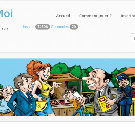
Moi
Accueil
Comment jouer ?
Inscrip
Inscrits
74506
Connectés
29
r son