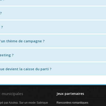
?
 ?
d'un thème de campagne ?
eeting ?
e devient la caisse du parti ?
t municipales
Jeux partenaires
pé par Azulea. Sur un mode Satirique
Rencontres romantiques