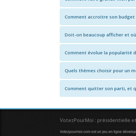
Comment accroitre son budget 
Doit-on beaucoup afficher et où
Comment évolue la popularité 
Quels thèmes choisir pour un m
Comment quitter son parti, et qu
VotezPourMoi : présidentielle e
Votezpourmoi.com est un jeu en ligne dévelop