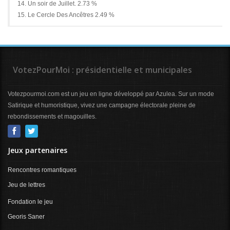
14. Un soir de Juillet. 2.73 %
15. Le Cercle Des Ancêtres 2.49 %
VotezPourMoi : présidentielle et municipales
Votezpourmoi.com est un jeu en ligne développé par Azulea. Sur un mode
Satirique et humoristique, vivez une campagne électorale pleine de
rebondissements et magouilles.
Jeux partenaires
Rencontres romantiques
Jeu de lettres
Fondation le jeu
Georis Saner