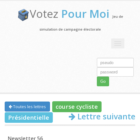
Votez
Pour Moi
Jeu de
simulation de campagne électorale
Toggle
navigation
Go
course cycliste
Toutes les lettres
Lettre suivante
Présidentielle
Newsletter 56