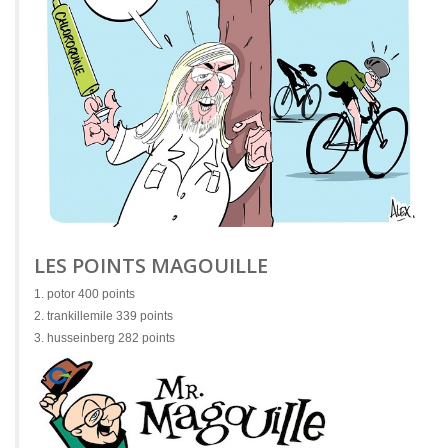
LES POINTS MAGOUILLE
1. potor 400 points
2. trankillemile 339 points
3. husseinberg 282 points