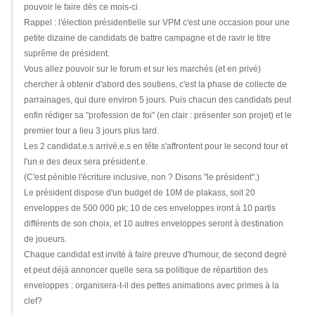
pouvoir le faire dès ce mois-ci.
Rappel : l'élection présidentielle sur VPM c'est une occasion pour une
petite dizaine de candidats de battre campagne et de ravir le titre
suprême de président.
Vous allez pouvoir sur le forum et sur les marchés (et en privé)
chercher à obtenir d'abord des soutiens, c'est la phase de collecte de
parrainages, qui dure environ 5 jours. Puis chacun des candidats peut
enfin rédiger sa "profession de foi" (en clair : présenter son projet) et le
premier tour a lieu 3 jours plus tard.
Les 2 candidat.e.s arrivé.e.s en tête s'affrontent pour le second tour et
l'un.e des deux sera président.e.
(C'est pénible l'écriture inclusive, non ? Disons "le président".)
Le président dispose d'un budget de 10M de plakass, soit 20
enveloppes de 500 000 pk; 10 de ces enveloppes iront à 10 partis
différents de son choix, et 10 autres enveloppes seront à destination
de joueurs.
Chaque candidat est invité à faire preuve d'humour, de second degré
et peut déjà annoncer quelle sera sa politique de répartition des
enveloppes : organisera-t-il des pettes animations avec primes à la
clef?