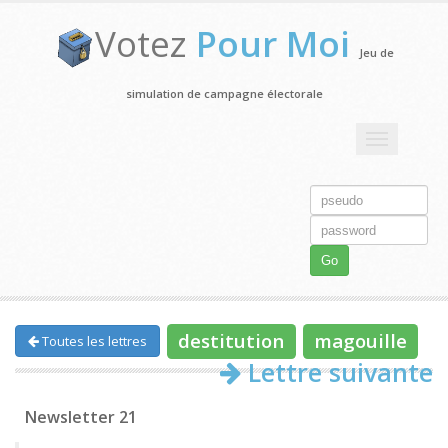
Votez
Pour Moi
Jeu de
simulation de campagne électorale
Toggle
navigation
Go
destitution
magouille
Toutes les lettres
Lettre suivante
Newsletter 21