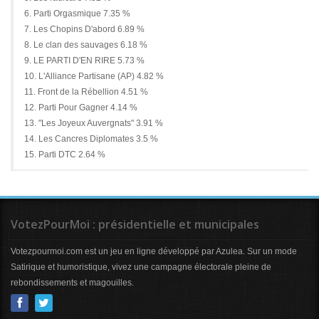
6. Parti Orgasmique 7.35 %
7. Les Chopins D'abord 6.89 %
8. Le clan des sauvages 6.18 %
9. LE PARTI D'EN RIRE 5.73 %
10. L'Alliance Partisane (AP) 4.82 %
11. Front de la Rébellion 4.51 %
12. Parti Pour Gagner 4.14 %
13. "Les Joyeux Auvergnats" 3.91 %
14. Les Cancres Diplomates 3.5 %
15. Parti DTC 2.64 %
VotezPourMoi : présidentielle et municipales
Votezpourmoi.com est un jeu en ligne développé par Azulea. Sur un mode
Satirique et humoristique, vivez une campagne électorale pleine de
rebondissements et magouilles.