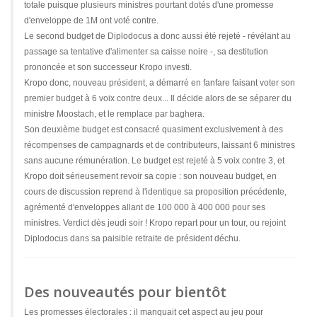
totale puisque plusieurs ministres pourtant dotés d'une promesse
d'enveloppe de 1M ont voté contre.
Le second budget de Diplodocus a donc aussi été rejeté - révélant au
passage sa tentative d'alimenter sa caisse noire -, sa destitution
prononcée et son successeur Kropo investi.
Kropo donc, nouveau président, a démarré en fanfare faisant voter son
premier budget à 6 voix contre deux... Il décide alors de se séparer du
ministre Moostach, et le remplace par baghera.
Son deuxième budget est consacré quasiment exclusivement à des
récompenses de campagnards et de contributeurs, laissant 6 ministres
sans aucune rémunération. Le budget est rejeté à 5 voix contre 3, et
Kropo doit sérieusement revoir sa copie : son nouveau budget, en
cours de discussion reprend à l'identique sa proposition précédente,
agrémenté d'enveloppes allant de 100 000 à 400 000 pour ses
ministres. Verdict dès jeudi soir ! Kropo repart pour un tour, ou rejoint
Diplodocus dans sa paisible retraite de président déchu.
Des nouveautés pour bientôt
Les promesses électorales : il manquait cet aspect au jeu pour