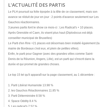
L'ACTUALITÉ DES PARTIS
Le PLH poursuit sa folle épopée à la tête de ce classement, mais son
avance se réduit de jour en jour : 2 points d'avance seulement sur Les
Gauchos réactionnaires.
3 jeunes partis font le show ce mois-ci : Les Radical's + 10 places.
Après Grenoble et Caen, ils visent plus haut (Diplodocus est déjà
conseiller municipal de Bruxelles)
Le Parti d'en Rire +21 places est désormais bien installé également (la
mairie de Bordeaux c'est eux, et plein de petites villes).
Enfin, le parti pour Gagner (avec des grandes villes comme Saint-
Denis de la Réunion, Angers, Lille), est un parti qui s'inscrit dans la
durée et qui promet de grandes choses.
Le top 15 tel qu'il apparaît sur la page classement, au 1 décembre :
1. Parti Libéral Humaniste 13.98 %
2. les Gauchos Réactionnaires 11.85 %
3. Parti Déterministre 8.58 %
4. Space Oddity 8.4 %
5. Les radical's 7.52 %