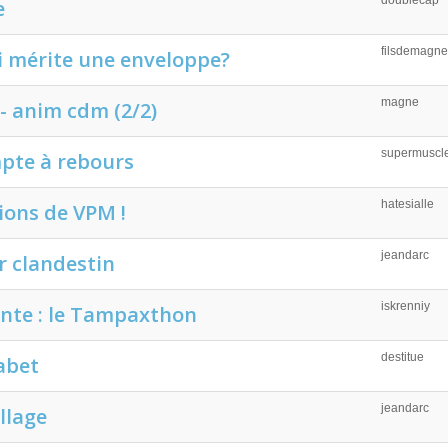
doublecap
e
filsdemagne
 mérite une enveloppe?
magne
 - anim cdm (2/2)
supermusc
pte à rebours
hatesialle
ions de VPM !
jeandarc
er clandestin
iskrenniy
ante : le Tampaxthon
destitue
abet
jeandarc
llage