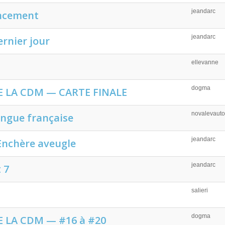
jeandarc
ancement
jeandarc
ernier jour
ellevanne
dogma
E LA CDM — CARTE FINALE
novalevauto
angue française
jeandarc
 Enchère aveugle
jeandarc
 7
salieri
dogma
 LA CDM — #16 à #20