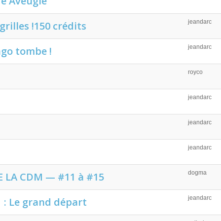
re Aveugle
jeandarc
rilles !150 crédits
jeandarc
ngo tombe !
royco
jeandarc
jeandarc
jeandarc
dogma
 LA CDM — #11 à #15
jeandarc
 : Le grand départ