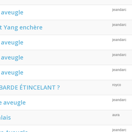
jeandarc
e aveugle
jeandarc
et Yang enchère
jeandarc
e aveugle
jeandarc
e aveugle
jeandarc
e aveugle
royco
 BARDE ÉTINCELANT ?
jeandarc
e aveugle
aura
lais
jeandarc