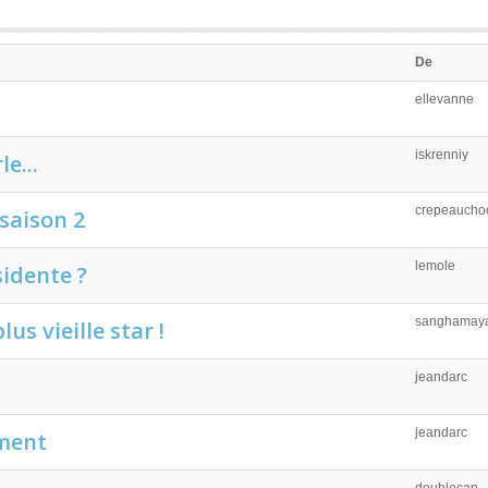
De
ellevanne
iskrenniy
e...
crepeauchoc
saison 2
lemole
sidente ?
sanghamay
lus vieille star !
jeandarc
jeandarc
ement