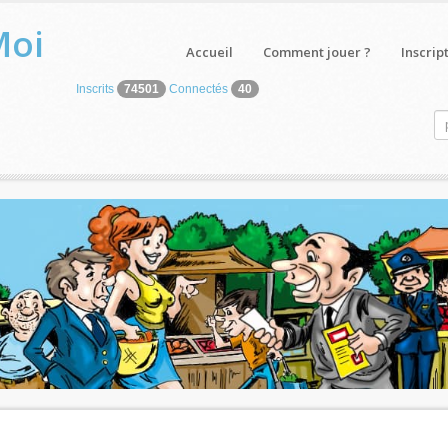
Moi
Accueil
Comment jouer ?
Inscrip
Inscrits
74501
Connectés
40