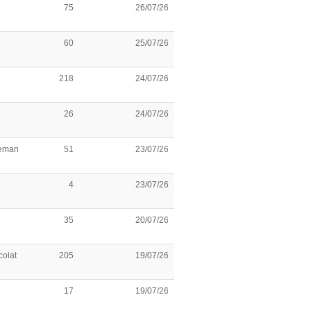
75
26/07/26
60
25/07/26
218
24/07/26
26
24/07/26
leman
51
23/07/26
4
23/07/26
35
20/07/26
olat
205
19/07/26
17
19/07/26