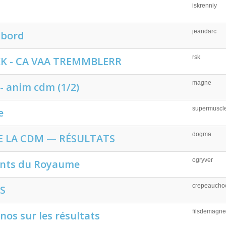
iskrenniy
jeandarc
 bord
rsk
KK - CA VAA TREMMBLERR
magne
 - anim cdm (1/2)
supermusc
e
dogma
E LA CDM — RÉSULTATS
ogryver
ants du Royaume
crepeauchoc
S
filsdemagne
os sur les résultats