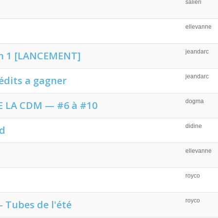
salieri
ellevanne
jeandarc
n 1 [LANCEMENT]
jeandarc
édits a gagner
dogma
 LA CDM — #6 à #10
didine
rd
ellevanne
royco
royco
 Tubes de l'été