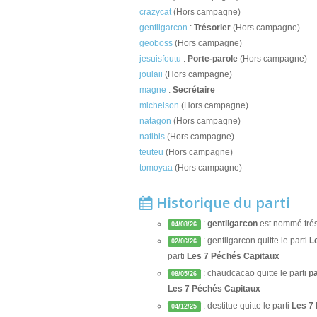
crazycat
(Hors campagne)
gentilgarcon
:
Trésorier
(Hors campagne)
geoboss
(Hors campagne)
jesuisfoutu
:
Porte-parole
(Hors campagne)
joulaii
(Hors campagne)
magne
:
Secrétaire
michelson
(Hors campagne)
natagon
(Hors campagne)
natibis
(Hors campagne)
teuteu
(Hors campagne)
tomoyaa
(Hors campagne)
Historique du parti
:
gentilgarcon
est nommé tréso
04/08/26
: gentilgarcon quitte le parti
L
02/06/26
parti
Les 7 Péchés Capitaux
: chaudcacao quitte le parti
pa
08/05/26
Les 7 Péchés Capitaux
: destitue quitte le parti
Les 7
04/12/25