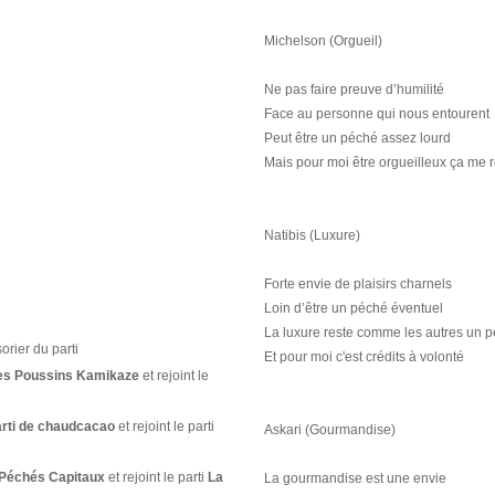
Michelson (Orgueil)
Ne pas faire preuve d’humilité
Face au personne qui nous entourent
Peut être un péché assez lourd
Mais pour moi être orgueilleux ça me
Natibis (Luxure)
Forte envie de plaisirs charnels
Loin d’être un péché éventuel
La luxure reste comme les autres un 
rier du parti
Et pour moi c'est crédits à volonté
es Poussins Kamikaze
et rejoint le
rti de chaudcacao
et rejoint le parti
Askari (Gourmandise)
 Péchés Capitaux
et rejoint le parti
La
La gourmandise est une envie