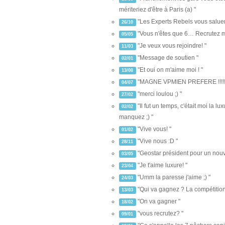
mériteriez d'être à Paris (a) "
"Les Experts Rebels vous saluent
26/10
"Vous n'êtes que 6… Recrutez m
05/05
"Je veux vous rejoindre! "
11/03
"Message de soutien "
02/01
"Et oui on m'aime moi ! "
13/08
"MAGNE VPMIEN PREFERE !!!!!!!!!!
04/07
"merci loulou ;) "
27/02
"Il fut un temps, c'était moi la 
02/02
manquez ;) "
"Vive vous! "
01/02
"Vive nous :D "
28/11
"Geostar président pour un nouve
03/05
"Je t'aime luxure! "
23/04
"Umm la paresse j'aime ;) "
24/03
"Qui va gagnez ? La compétition 
13/03
"On va gagner "
18/02
"vous recrutez? "
09/01