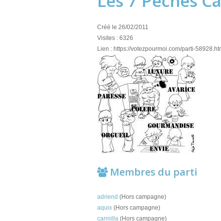
Les 7 Péchés C
Créé le 26/02/2011
Visites : 6326
Lien : https://votezpourmoi.com/parti-58928.ht
Membres du parti
adriend
(Hors campagne)
aquix
(Hors campagne)
carmilla
(Hors campagne)