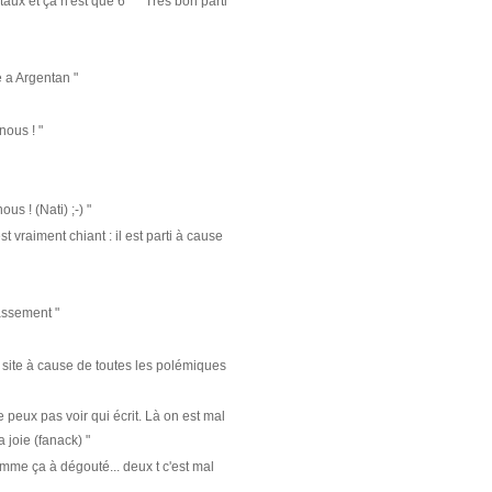
aux et ça n'est que 6 ^^ Très bon parti
a Argentan "
nous ! "
us ! (Nati) ;-) "
est vraiment chiant : il est parti à cause
assement "
 site à cause de toutes les polémiques
peux pas voir qui écrit. Là on est mal
 joie (fanack) "
omme ça à dégouté... deux t c'est mal