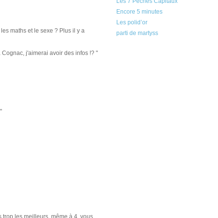
Les 7 Péchés Capitaux
Encore 5 minutes
Les polid’or
es maths et le sexe ? Plus il y a
parti de martyss
Cognac, j'aimerai avoir des infos !? "
"
 trop les meilleurs, même à 4, vous