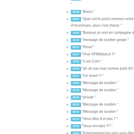
"
"Bravo "
25/08
"Quel est le point commun entre l
08/09
d’inconnues, plus c’est chaud. "
"Bonjour, je suis en campagne à 
14/01
"message de soutien gorge "
16/10
"Prout "
08/10
"Vive VPMédias.fr !! "
24/07
"Coin Coin "
23/06
"ah ah pas mal comme parti XD 
09/09
"Un réveil ?! "
25/07
"Message de soutien "
15/03
"Message de soutien "
25/09
"proute "
28/06
"Message de soutien "
08/03
"Message de soutien "
02/01
"Vous étes 8 et pas 7 "
03/10
"Vous recrutez ?? "
23/09
"Franchement les gars vous êtes
10/08