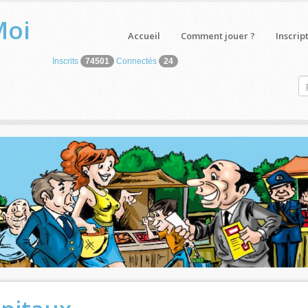
Moi
Accueil
Comment jouer ?
Inscrip
Inscrits
74501
Connectés
24