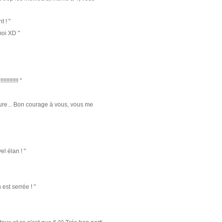
 ! "
oi XD "
!!!!!!! "
luxure... Bon courage à vous, vous me
l élan ! "
est serrée ! "