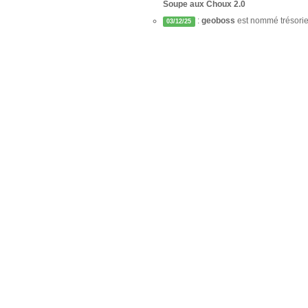
Soupe aux Choux 2.0
:
geoboss
est nommé trésorier
03/12/25