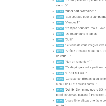
"Ca s'appelle les 7 pêchers capit
03/01
sinon :D "
"super parti "azzedine" "
21/09
"Bon courage pour la campagne 
16/09
"Viendez ! "
09/07
"Cest pas pour dire, mais... vive 
07/07
"De retour dans le top 15 ! "
02/07
"Ouiii "
30/06
"Je viens de vous intégrer, vive no
28/06
"Arrêtez d'insulter robas 'tain, c'
22/06
de vous --' "
"Non on remonte ^^ "
22/06
"Ca dégringole votre parti au cl
22/06
"↓TANT MIEUX ! "
09/06
"Corsicaman (Robas) a quitté le
06/06
autour de lui et des ses partis ! "
"Dsl lib ! Dommage que le SG ne 
05/06
barré car 39 000 plakass à Paris c'est la
"ouais lib ferait pas une faute c
04/06
(raph) "