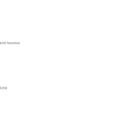
 rend heureux
péché