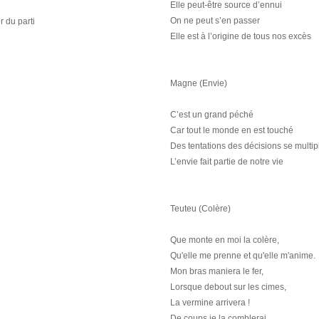
Elle peut-être source d’ennui
On ne peut s’en passer
 du parti
Elle est à l’origine de tous nos excès
Magne (Envie)
C’est un grand péché
Car tout le monde en est touché
Des tentations des décisions se multip
L’envie fait partie de notre vie
Teuteu (Colère)
Que monte en moi la colère,
Qu'elle me prenne et qu'elle m'anime.
Mon bras maniera le fer,
Lorsque debout sur les cimes,
La vermine arrivera !
De coups je la comblerai.