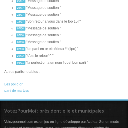
"Message de soutien "
25/07
"Message de soutien "
25/07
"Message de soutien "
23/07
"Bon retour à vous dans le top 15! "
19/07
"Message de soutien "
07/06
"Message de soutien "
07/06
"Message de soutien "
06/06
"un parti en or et sérieux !!! (tipo) "
02/03
"c'est le retour^^ "
21/02
"la perfection a un nom ! quel bon parti "
08/01
Autres partis notables :
Les polid’or
parti de martyss
VotezPourMoi : présidentielle et municipales
Votezpourmoi.com est un jeu en ligne développé par Azulea. Sur un mode
Satirique et humoristique, vivez une campagne électorale pleine de