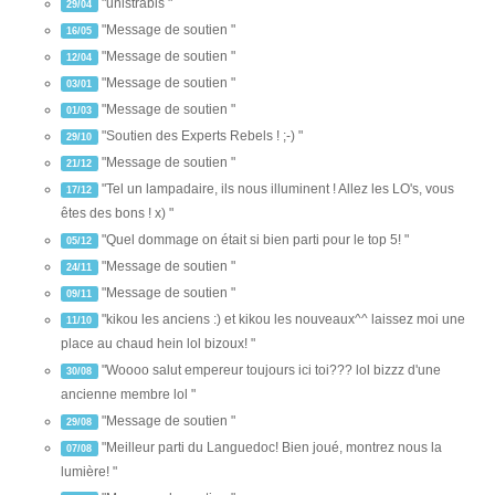
"unistrabis "
29/04
"Message de soutien "
16/05
"Message de soutien "
12/04
"Message de soutien "
03/01
"Message de soutien "
01/03
"Soutien des Experts Rebels ! ;-) "
29/10
"Message de soutien "
21/12
"Tel un lampadaire, ils nous illuminent ! Allez les LO's, vous
17/12
êtes des bons ! x) "
"Quel dommage on était si bien parti pour le top 5! "
05/12
"Message de soutien "
24/11
"Message de soutien "
09/11
"kikou les anciens :) et kikou les nouveaux^^ laissez moi une
11/10
place au chaud hein lol bizoux! "
"Woooo salut empereur toujours ici toi??? lol bizzz d'une
30/08
ancienne membre lol "
"Message de soutien "
29/08
"Meilleur parti du Languedoc! Bien joué, montrez nous la
07/08
lumière! "