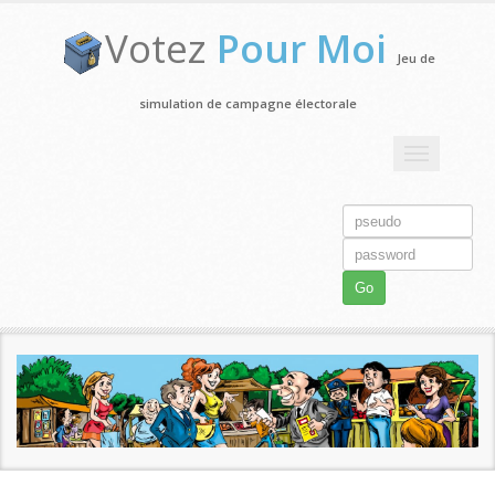
Votez
Pour Moi
Jeu de
simulation de campagne électorale
Toggle
navigation
Go