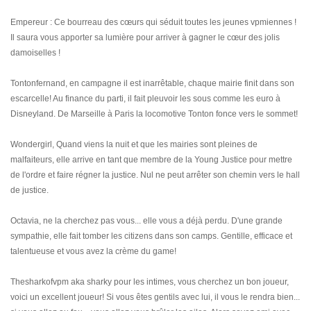
Empereur : Ce bourreau des cœurs qui séduit toutes les jeunes vpmiennes !
Il saura vous apporter sa lumière pour arriver à gagner le cœur des jolis
damoiselles !
Tontonfernand, en campagne il est inarrêtable, chaque mairie finit dans son
escarcelle! Au finance du parti, il fait pleuvoir les sous comme les euro à
Disneyland. De Marseille à Paris la locomotive Tonton fonce vers le sommet!
Wondergirl, Quand viens la nuit et que les mairies sont pleines de
malfaiteurs, elle arrive en tant que membre de la Young Justice pour mettre
de l'ordre et faire régner la justice. Nul ne peut arrêter son chemin vers le hall
de justice.
Octavia, ne la cherchez pas vous... elle vous a déjà perdu. D'une grande
sympathie, elle fait tomber les citizens dans son camps. Gentille, efficace et
talentueuse et vous avez la crème du game!
Thesharkofvpm aka sharky pour les intimes, vous cherchez un bon joueur,
voici un excellent joueur! Si vous êtes gentils avec lui, il vous le rendra bien...