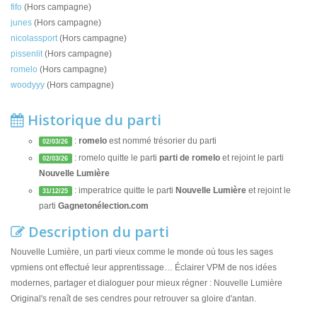
fifo
(Hors campagne)
junes
(Hors campagne)
nicolassport
(Hors campagne)
pissenlit
(Hors campagne)
romelo
(Hors campagne)
woodyyy
(Hors campagne)
Historique du parti
:
romelo
est nommé trésorier du parti
02/03/26
: romelo quitte le parti
parti de romelo
et rejoint le parti
02/03/26
Nouvelle Lumière
: imperatrice quitte le parti
Nouvelle Lumière
et rejoint le
31/12/25
parti
Gagnetonélection.com
Description du parti
Nouvelle Lumière, un parti vieux comme le monde où tous les sages
vpmiens ont effectué leur apprentissage… Éclairer VPM de nos idées
modernes, partager et dialoguer pour mieux régner : Nouvelle Lumière
Original's renaît de ses cendres pour retrouver sa gloire d'antan.