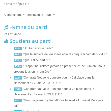
d'ores et déjà à lui!
Alors rejoignez notre joyeuse troupe ^^
Hymne du parti
Pas d'hymne
Soutiens au parti
"Soutien à votre parti "
23/04
"Que la lumière de vos idées éclaire chaque recoin de VPM !! "
18/03
"Quel est ce parti ? "
11/03
"L'espoir ne s'efface jamais en présence d'une Lumière, nous
15/06
croyons tous en la lumière "
"Congrats Nouvelle Lumiere pour la 1st place dans le
22/05
classement au 22mai 2023 :D:D:D "
"Congrats Nouvelle Lumiere pour la 7e place dans le
01/05
classement au 1e mai 2023 :D:D:D "
"Mon Empereur my friend! Vive Nouvelle Lumiere! Miss ya a
13/11
lot! "