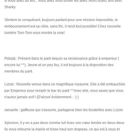
si vous allez au feu... vous allez vous brûler les ailes. Alors soyez ami avec
Sharky
Slimtom le conquérant, toujours partant pour une mission impossible, le
remboursement est sa cible, sans fric, il rend tout possible! Chez nouvelle
lumière Tom-Tom vous montre la voie!
Pidojdj : Présent dans le parti depuis sa renaissance grâce à empereur (
encore lui ^^). Jeune et un peu fou, il est toujours à la disposition des
membres du parti.
Lizzie : Nouvelle venue dans ce magnifique royaume. Elle a été embauchée
par Empereur pour remplir le bar du parti ^^Avec elle, vous savez que vous
n'aurez jamais soif ! (D'alcool évidemment... :) )
sanaelle : gaffeuse qui s'assume, partagerai bien les bouteilles avec Lizzie
Xplosion, il y en a pas deux comme lui! Avec son cœur tendre en deux-deux
ils vous retourne la mairie et hisse haut son drapeau, ce qui est à vous et