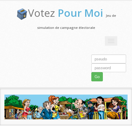
Votez
Pour Moi
Jeu de
simulation de campagne électorale
Toggle
navigation
Go