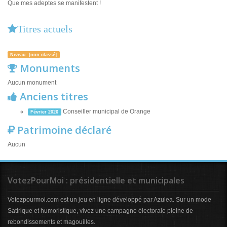
Que mes adeptes se manifestent !
Titres actuels
Niveau :[non classé]
Monuments
Aucun monument
Anciens titres
Conseiller municipal de Orange
Février 2026
Patrimoine déclaré
Aucun
VotezPourMoi : présidentielle et municipales
Votezpourmoi.com est un jeu en ligne développé par Azulea. Sur un mode
Satirique et humoristique, vivez une campagne électorale pleine de
rebondissements et magouilles.