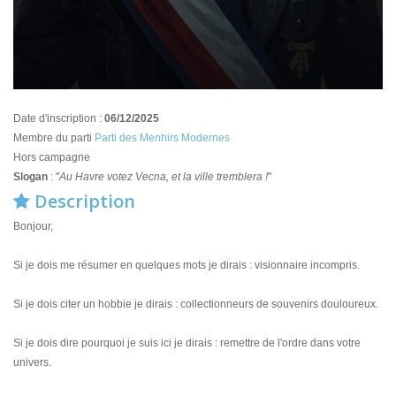
Date d'inscription :
06/12/2025
Membre du parti
Parti des Menhirs Modernes
Hors campagne
Slogan
: "
Au Havre votez Vecna, et la ville tremblera !
"
Description
Bonjour,
Si je dois me résumer en quelques mots je dirais : visionnaire incompris.
Si je dois citer un hobbie je dirais : collectionneurs de souvenirs douloureux.
Si je dois dire pourquoi je suis ici je dirais : remettre de l'ordre dans votre
univers.