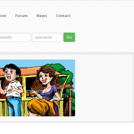
tion
Forum
News
Contact
Go