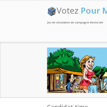
Votez
Pour 
Jeu de simulation de campagne électorale
Candidat time