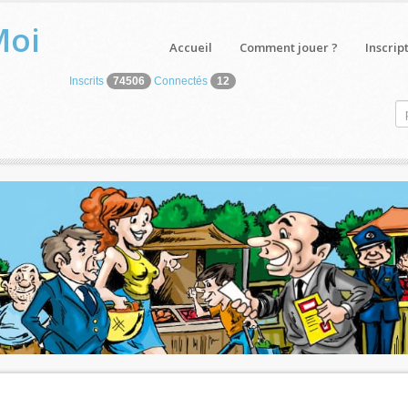
Moi
Accueil
Comment jouer ?
Inscrip
Inscrits
74506
Connectés
12