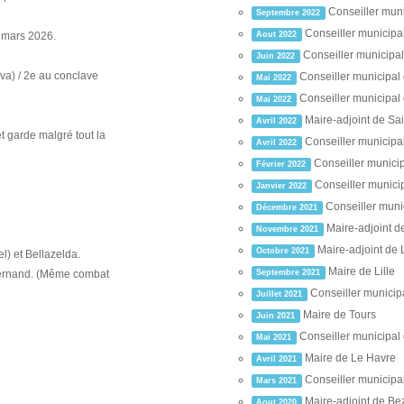
Conseiller muni
Septembre 2022
Conseiller municipa
 mars 2026.
Aout 2022
Conseiller municipal
Juin 2022
va) / 2e au conclave
Conseiller municipal 
Mai 2022
Conseiller municipal 
Mai 2022
Maire-adjoint de Sai
Avril 2022
et garde malgré tout la
Conseiller municipa
Avril 2022
Conseiller munici
Février 2022
Conseiller munici
Janvier 2022
Conseiller muni
Décembre 2021
Maire-adjoint 
Novembre 2021
Maire-adjoint de L
Octobre 2021
l) et Bellazelda.
Maire de Lille
fernand. (Même combat
Septembre 2021
Conseiller municip
Juillet 2021
Maire de Tours
Juin 2021
Conseiller municipal 
Mai 2021
Maire de Le Havre
Avril 2021
Conseiller municipa
Mars 2021
Maire-adjoint de Be
Aout 2020