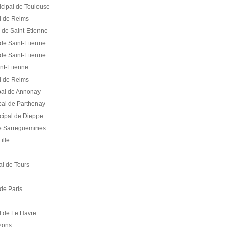
cipal de Toulouse
l de Reims
 de Saint-Etienne
de Saint-Etienne
de Saint-Etienne
nt-Etienne
l de Reims
pal de Annonay
pal de Parthenay
cipal de Dieppe
de Sarreguemines
ille
al de Tours
de Paris
l de Le Havre
zons