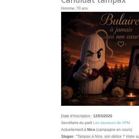
Homme, 70 ans
Date d'inscription :
12/03/2020
Secrétaire du parti
Les sauveurs de VPM
Actuellement à
Nice
(campagne en cours)
Slogan
: "
Tampax à Nice, son délice ? Votre su