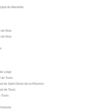
cipal de Marseille
l de Nice
l de Nice
s
 de Liège
l de Tours
pal de Saint-Denis-de-la-Réunion
pal de Tours
e Tours
Toulouse