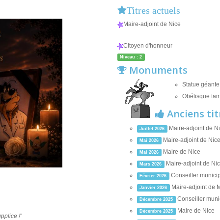
Titres actuels
Maire-adjoint de Nice
Citoyen d'honneur
Niveau : 2
Monuments
Statue géante
Obélisque ta
Anciens tit
Maire-adjoint de N
Juillet 2026
Maire-adjoint de Nic
Mai 2026
Maire de Nice
Mai 2026
Maire-adjoint de Ni
Mars 2026
Conseiller municip
Février 2026
Maire-adjoint de M
Janvier 2026
Conseiller munic
Décembre 2025
Maire de Nice
Décembre 2025
pplice !
"