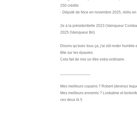
250 crédits
- Député de Nice en novembre 2025, réélu en
2e à la présidentielle 2023 (Vainqueur Comba
2025 (Vainqueur Bri)
Disons qu'avec tous ça, j'ai sût rester humble 
tête sur les épaules.
Cela fait de moi un être extra-ordinaire.
______________
Mes meilleurs copains ? Robert (devinez leque
Mes meilleurs ennemis ? Lookatme et tonton
ces deux là !)