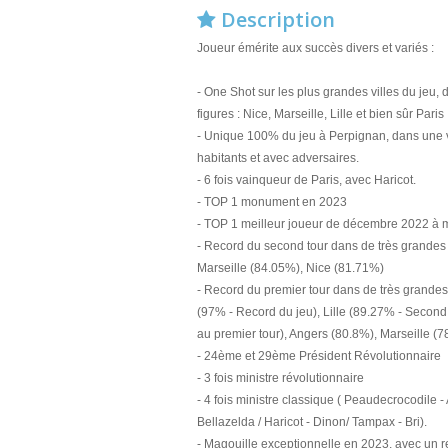
Description
Joueur émérite aux succès divers et variés :
- One Shot sur les plus grandes villes du jeu,
figures : Nice, Marseille, Lille et bien sûr Paris 
- Unique 100% du jeu à Perpignan, dans une 
habitants et avec adversaires.
- 6 fois vainqueur de Paris, avec Haricot.
- TOP 1 monument en 2023
- TOP 1 meilleur joueur de décembre 2022 à 
- Record du second tour dans de très grandes vi
Marseille (84.05%), Nice (81.71%)
- Record du premier tour dans de très grandes 
(97% - Record du jeu), Lille (89.27% - Second
au premier tour), Angers (80.8%), Marseille (
- 24ème et 29ème Président Révolutionnaire
- 3 fois ministre révolutionnaire
- 4 fois ministre classique ( Peaudecrocodile - 
Bellazelda / Haricot - Dinon/ Tampax - Bri).
- Magouille exceptionnelle en 2023, avec un 