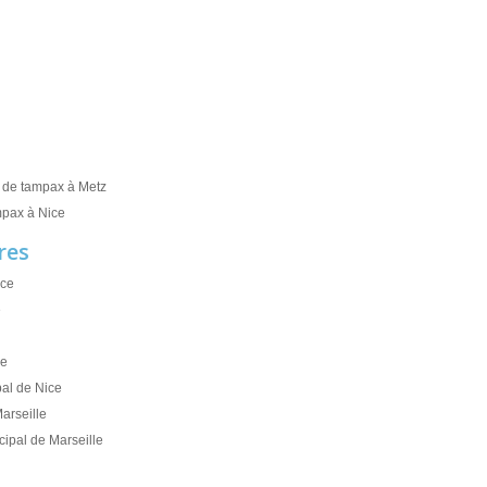
 de tampax à Metz
mpax à Nice
res
ice
e
ce
al de Nice
arseille
ipal de Marseille