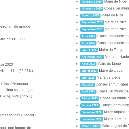
Maire de Nice
Novembre 2025
Conseiller muni
Novembre 2025
Maire de Nice
Octobre 2025
Maire de Nice
Septembre 2025
 détrônant de grande
Maire de Nice
Septembre 2025
!
Conseiller municipa
Aout 2025
ville de +100 000
Conseiller municipa
Aout 2025
Maire de Torcy
Juillet 2025
Maire de Nante
Septembre 2023
Maire de Liège
mai 2023
Aout 2023
Maire de Liège
lles : Lille (93.97%),
Juillet 2023
Maire de Liège
Juin 2023
villes : Perpignan
Conseiller municipal
Mai 2023
 meilleur score du jeu
Conseiller municipa
Avril 2023
78.32%), Nice (72.5%)
Conseiller munici
Février 2023
Conseiller munici
Janvier 2023
Maire-adjoint d
Décembre 2022
Atheesouhait / Haricot -
Maire de Metz
Décembre 2022
Maire-adjoint de 
Octobre 2022
report non honoré de