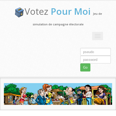
Votez
Pour Moi
Jeu de
simulation de campagne électorale
Toggle
navigation
Go