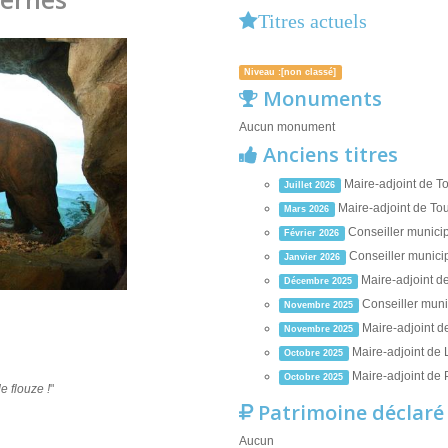
Titres actuels
Niveau :[non classé]
Monuments
Aucun monument
Anciens titres
Maire-adjoint de T
Juillet 2026
Maire-adjoint de To
Mars 2026
Conseiller municip
Février 2026
Conseiller munici
Janvier 2026
Maire-adjoint d
Décembre 2025
Conseiller muni
Novembre 2025
Maire-adjoint d
Novembre 2025
Maire-adjoint de 
Octobre 2025
Maire-adjoint de 
Octobre 2025
e flouze !
"
Patrimoine déclaré
Aucun