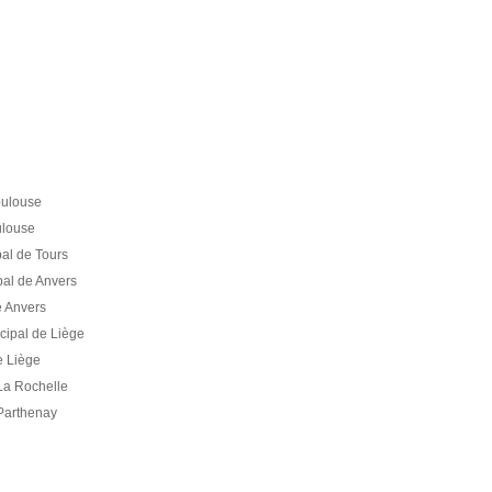
oulouse
ulouse
al de Tours
pal de Anvers
e Anvers
cipal de Liège
e Liège
La Rochelle
Parthenay