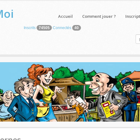
Moi
Accueil
Comment jouer ?
Inscrip
Inscrits
74505
Connectés
40
vernes