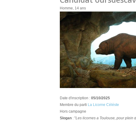
Homme, 14 ans
Date d'inscription :
05/10/2025
Membre du parti
La Licorne Céléste
Hors campagne
Slogan
: "
Les licornes a Toulouse, pour plein d