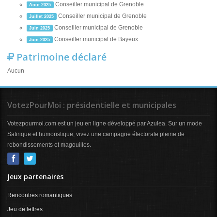
Conseiller municipal de Grenoble
Aout 2025
Conseiller municipal de Grenoble
Juillet 2025
Conseiller municipal de Grenoble
Juin 2025
Conseiller municipal de Bayeux
Juin 2025
Patrimoine déclaré
Aucun
VotezPourMoi : présidentielle et municipales
Votezpourmoi.com est un jeu en ligne développé par Azulea. Sur un mode
Satirique et humoristique, vivez une campagne électorale pleine de
rebondissements et magouilles.
Jeux partenaires
Rencontres romantiques
Jeu de lettres