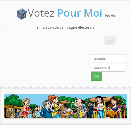
Votez
Pour Moi
Jeu de
simulation de campagne électorale
Toggle
navigation
Go