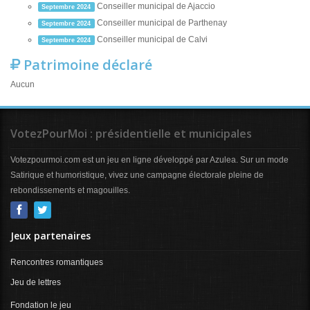
Conseiller municipal de Ajaccio
Septembre 2024
Conseiller municipal de Parthenay
Septembre 2024
Conseiller municipal de Calvi
Septembre 2024
Patrimoine déclaré
Aucun
VotezPourMoi : présidentielle et municipales
Votezpourmoi.com est un jeu en ligne développé par Azulea. Sur un mode
Satirique et humoristique, vivez une campagne électorale pleine de
rebondissements et magouilles.
Jeux partenaires
Rencontres romantiques
Jeu de lettres
Fondation le jeu