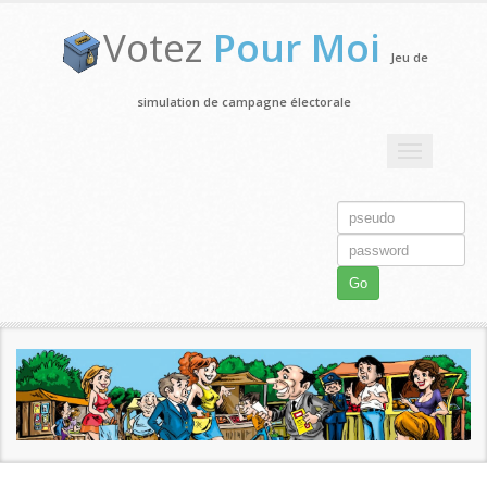
Votez
Pour Moi
Jeu de
simulation de campagne électorale
Toggle
navigation
Go