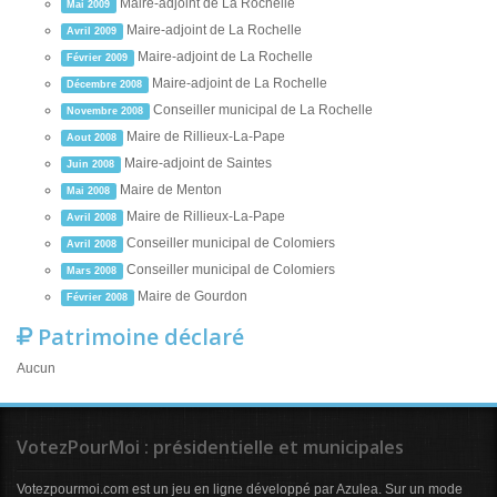
Maire-adjoint de La Rochelle
Mai 2009
Maire-adjoint de La Rochelle
Avril 2009
Maire-adjoint de La Rochelle
Février 2009
Maire-adjoint de La Rochelle
Décembre 2008
Conseiller municipal de La Rochelle
Novembre 2008
Maire de Rillieux-La-Pape
Aout 2008
Maire-adjoint de Saintes
Juin 2008
Maire de Menton
Mai 2008
Maire de Rillieux-La-Pape
Avril 2008
Conseiller municipal de Colomiers
Avril 2008
Conseiller municipal de Colomiers
Mars 2008
Maire de Gourdon
Février 2008
Patrimoine déclaré
Aucun
VotezPourMoi : présidentielle et municipales
Votezpourmoi.com est un jeu en ligne développé par Azulea. Sur un mode