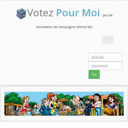
Votez
Pour Moi
Jeu de
simulation de campagne électorale
Toggle
navigation
Go