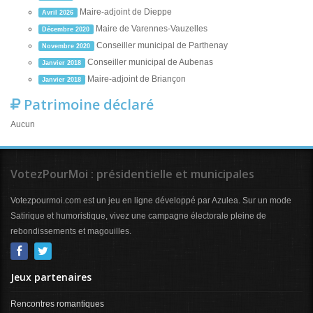
Maire-adjoint de Dieppe
Avril 2026
Maire de Varennes-Vauzelles
Décembre 2020
Conseiller municipal de Parthenay
Novembre 2020
Conseiller municipal de Aubenas
Janvier 2018
Maire-adjoint de Briançon
Janvier 2018
Patrimoine déclaré
Aucun
VotezPourMoi : présidentielle et municipales
Votezpourmoi.com est un jeu en ligne développé par Azulea. Sur un mode
Satirique et humoristique, vivez une campagne électorale pleine de
rebondissements et magouilles.
Jeux partenaires
Rencontres romantiques