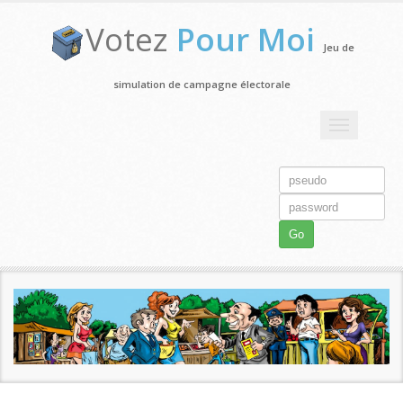
Votez
Pour Moi
Jeu de
simulation de campagne électorale
Toggle
navigation
Go