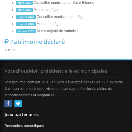
Conseiller municipal de Saint-Etienne
Mars 2026
Maire de Liège
Mars 2026
Conseiller municipal de Liège
Février 2026
Maire de Liège
Février 2026
Maire-adjoint de Amboise
Janvier 2026
Patrimoine déclaré
Aucun
VotezPourMoi : présidentielle et municipales
Votezpourmoi.com est un jeu en ligne développé par Azulea. Sur un mode
Satirique et humoristique, vivez une campagne électorale pleine de
rebondissements et magouilles.
Jeux partenaires
Rencontres romantiques