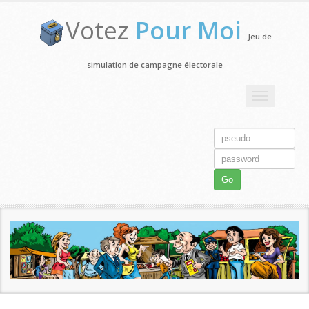
Votez
Pour Moi
Jeu de
simulation de campagne électorale
Toggle
navigation
Go