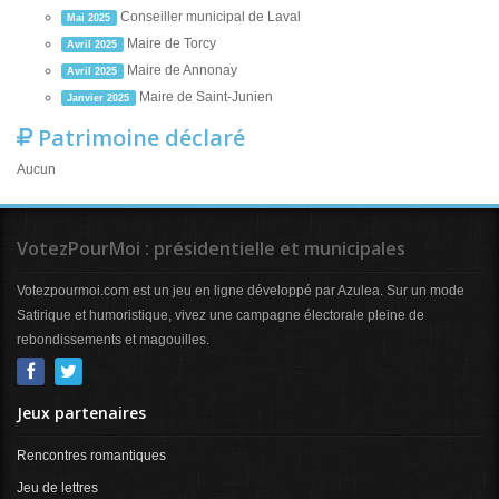
Conseiller municipal de Laval
Mai 2025
Maire de Torcy
Avril 2025
Maire de Annonay
Avril 2025
Maire de Saint-Junien
Janvier 2025
Patrimoine déclaré
Aucun
VotezPourMoi : présidentielle et municipales
Votezpourmoi.com est un jeu en ligne développé par Azulea. Sur un mode
Satirique et humoristique, vivez une campagne électorale pleine de
rebondissements et magouilles.
Jeux partenaires
Rencontres romantiques
Jeu de lettres