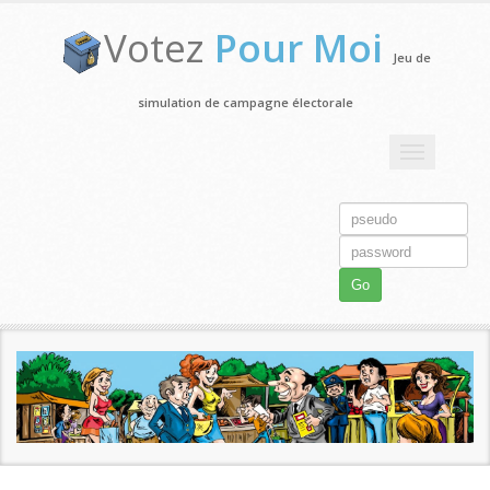
Votez
Pour Moi
Jeu de
simulation de campagne électorale
Toggle
navigation
Go