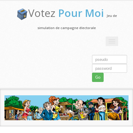
Votez
Pour Moi
Jeu de
simulation de campagne électorale
Toggle
navigation
Go