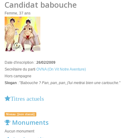
Candidat babouche
Femme, 37 ans
Date d'inscription :
26/02/2009
Secrétaire du parti
OVNA (On Vit Notre Aventure)
Hors campagne
Slogan
: "
Babouche ? Pan, pan, pan, j'lui mettrai bien une cartouche.
"
Titres actuels
Niveau :[non classé]
Monuments
Aucun monument