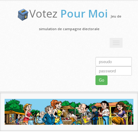
Votez
Pour Moi
Jeu de
simulation de campagne électorale
Toggle
navigation
Go