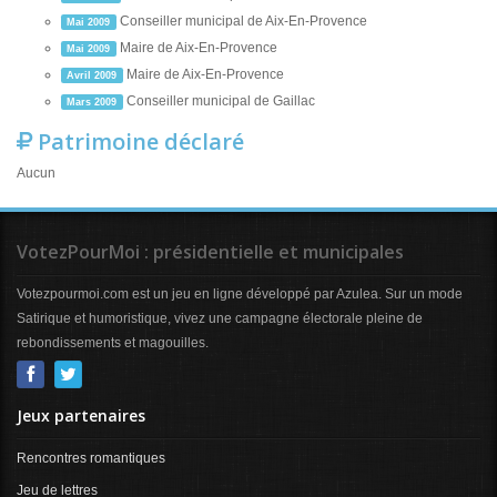
Conseiller municipal de Aix-En-Provence
Mai 2009
Maire de Aix-En-Provence
Mai 2009
Maire de Aix-En-Provence
Avril 2009
Conseiller municipal de Gaillac
Mars 2009
Patrimoine déclaré
Aucun
VotezPourMoi : présidentielle et municipales
Votezpourmoi.com est un jeu en ligne développé par Azulea. Sur un mode
Satirique et humoristique, vivez une campagne électorale pleine de
rebondissements et magouilles.
Jeux partenaires
Rencontres romantiques
Jeu de lettres