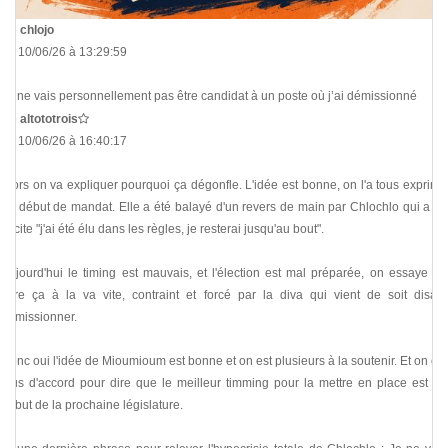
De
chlojo
Le 10/06/26 à 13:29:59
Je ne vais personnellement pas être candidat à un poste où j’ai démissionné
De
altototrois
Le 10/06/26 à 16:40:17
Alors on va expliquer pourquoi ça dégonfle. L'idée est bonne, on l'a tous exprimé
en début de mandat. Elle a été balayé d'un revers de main par Chlochlo qui a dit
je cite "j'ai été élu dans les règles, je resterai jusqu'au bout".
Aujourd'hui le timing est mauvais, et l'élection est mal préparée, on essaye de
faire ça à la va vite, contraint et forcé par la diva qui vient de soit disant
démissionner.
Donc oui l'idée de Mioumioum est bonne et on est plusieurs à la soutenir. Et on est
tous d'accord pour dire que le meilleur timming pour la mettre en place est au
début de la prochaine législature.