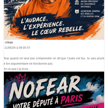
De
chlojo
Le 11/06/26 à 08:05:47
Nofear quand on veut pas comprendre on dit que l’autre est fou.. tu sais pourtant
que ton argumentaire ne fonctionne pas
Relis ce que j’ai écris