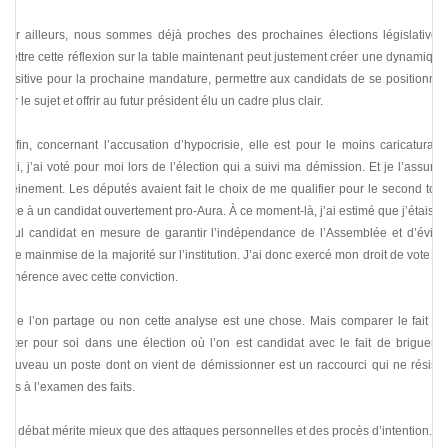
Par ailleurs, nous sommes déjà proches des prochaines élections législatives.
Mettre cette réflexion sur la table maintenant peut justement créer une dynamique
positive pour la prochaine mandature, permettre aux candidats de se positionner
sur le sujet et offrir au futur président élu un cadre plus clair.
Enfin, concernant l’accusation d’hypocrisie, elle est pour le moins caricaturale.
Oui, j’ai voté pour moi lors de l’élection qui a suivi ma démission. Et je l’assume
pleinement. Les députés avaient fait le choix de me qualifier pour le second tour
face à un candidat ouvertement pro-Aura. À ce moment-là, j’ai estimé que j’étais le
seul candidat en mesure de garantir l’indépendance de l’Assemblée et d’éviter
une mainmise de la majorité sur l’institution. J’ai donc exercé mon droit de vote en
cohérence avec cette conviction.
Que l’on partage ou non cette analyse est une chose. Mais comparer le fait de
voter pour soi dans une élection où l’on est candidat avec le fait de briguer à
nouveau un poste dont on vient de démissionner est un raccourci qui ne résiste
pas à l’examen des faits.
Le débat mérite mieux que des attaques personnelles et des procès d’intention.