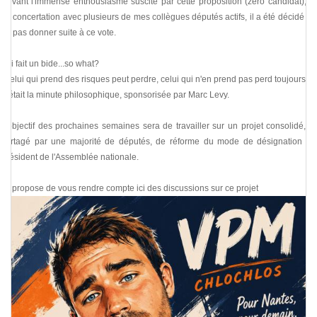
Devant l'immense enthousiasme suscité par cette proposition (zéro candidat), et
en concertation avec plusieurs de mes collègues députés actifs, il a été décidé de
ne pas donner suite à ce vote.
J'ai fait un bide...so what?
"Celui qui prend des risques peut perdre, celui qui n'en prend pas perd toujours".
C'était la minute philosophique, sponsorisée par Marc Levy.
L'objectif des prochaines semaines sera de travailler sur un projet consolidé, et
partagé par une majorité de députés, de réforme du mode de désignation du
Président de l'Assemblée nationale.
Je propose de vous rendre compte ici des discussions sur ce projet