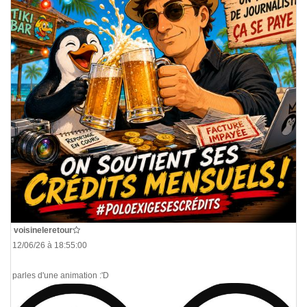
De
voisineleretour
Le 12/06/26 à 18:55:00
Tu parles d'une animation :'D