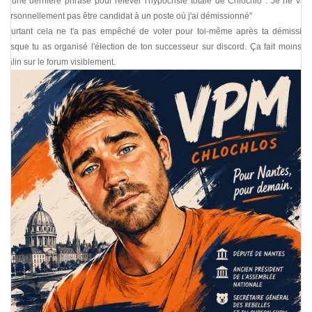
Et une dernière phrase pour relever l'hypocrisie totale de Chlochlo : Je ne vais
personnellement pas être candidat à un poste où j'ai démissionné"
Pourtant cela ne t'a pas empêché de voter pour toi-même après ta démission
lorsque tu as organisé l'élection de ton successeur sur discord. Ça fait moins le
malin sur le forum visiblement.