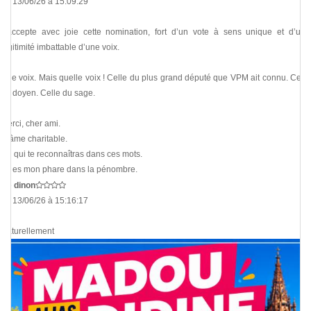
Le 13/06/26 à 15:09:29
J’accepte avec joie cette nomination, fort d’un vote à sens unique et d’une
légitimité imbattable d’une voix.
Une voix. Mais quelle voix ! Celle du plus grand député que VPM ait connu. Celle
du doyen. Celle du sage.
Merci, cher ami.
Ô âme charitable.
Toi qui te reconnaîtras dans ces mots.
Tu es mon phare dans la pénombre.
De
dinon
Le 13/06/26 à 15:16:17
Naturellement