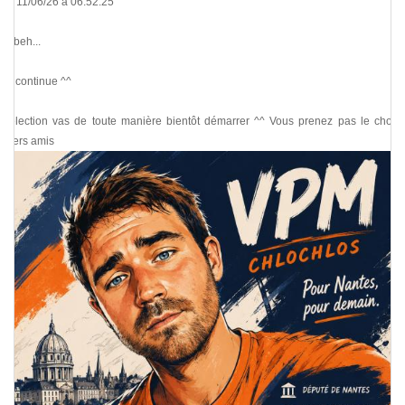
Le 11/06/26 à 06:52:25
Et beh...
ça continue ^^
L'élection vas de toute manière bientôt démarrer ^^ Vous prenez pas le choux
chers amis