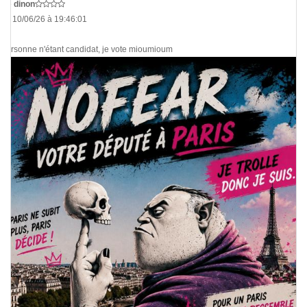
De
dinon
Le 10/06/26 à 19:46:01
Personne n'étant candidat, je vote mioumioum