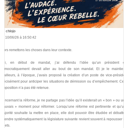
De
chlojo
Le 10/06/26 à 16:50:42
Alors remettons les choses dans leur contexte.
Oui, en début de mandat, j’ai défendu l’idée qu’un président élu
démocratiquement devait aller au bout de son mandat. Et je le maintiens.
D’ailleurs, à l’époque, j’avais proposé la création d’un poste de vice-président
précisément pour anticiper les situations de démission ou d’empêchement. Cette
proposition n’a pas été retenue.
Concernant la réforme, je ne partage pas l’idée qu’il existerait un « bon » ou un «
mauvais » moment pour réformer. Lorsqu’une réforme est pertinente et qu’une
majorité souhaite la mettre en place, elle doit pouvoir être étudiée et débattue.
Attendre systématiquement la législature suivante revient souvent à repousser les
sujets.