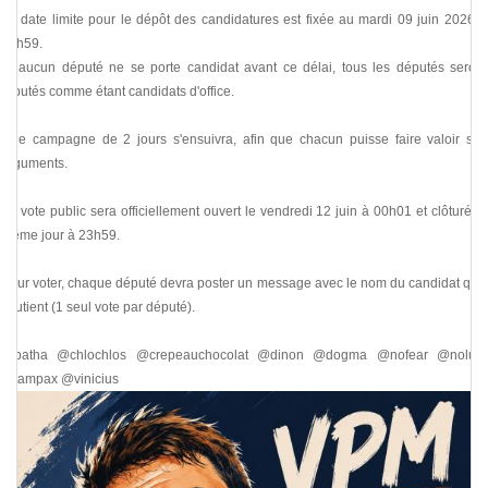
La date limite pour le dépôt des candidatures est fixée au mardi 09 juin 2026 à
23h59.
Si aucun député ne se porte candidat avant ce délai, tous les députés seront
réputés comme étant candidats d'office.
Une campagne de 2 jours s'ensuivra, afin que chacun puisse faire valoir ses
arguments.
Le vote public sera officiellement ouvert le vendredi 12 juin à 00h01 et clôturé le
même jour à 23h59.
Pour voter, chaque député devra poster un message avec le nom du candidat qu'il
soutient (1 seul vote par député).
@batha @chlochlos @crepeauchocolat @dinon @dogma @nofear @nolulu
@tampax @vinicius