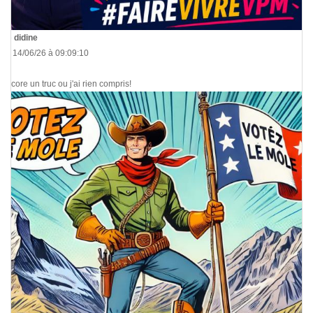
De
didine
Le 14/06/26 à 09:09:10
Encore un truc ou j'ai rien compris!