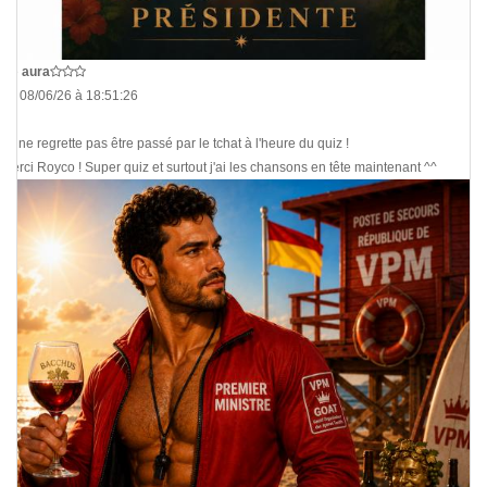
De
aura
Le 08/06/26 à 18:51:26
Je ne regrette pas être passé par le tchat à l'heure du quiz !
Merci Royco ! Super quiz et surtout j'ai les chansons en tête maintenant ^^