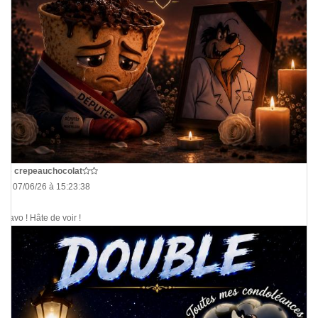
De
crepeauchocolat
Le 07/06/26 à 15:23:38
Bravo ! Hâte de voir !