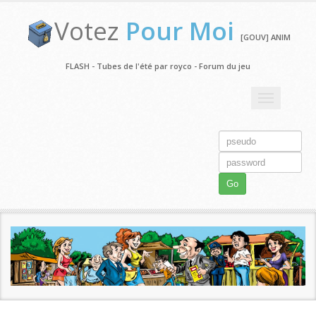
Votez
Pour Moi
[GOUV] ANIM
FLASH - Tubes de l'été par royco - Forum du jeu
Toggle
navigation
Go