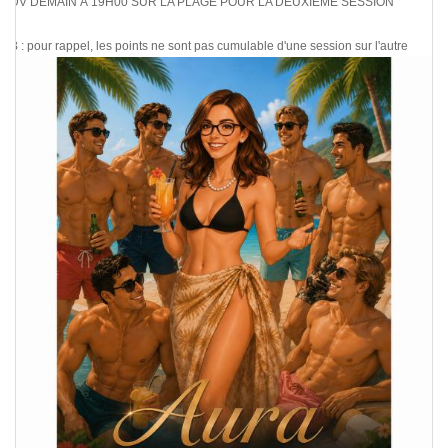
RDV DEMAIN À 19H00 SUR LA PLAGE POUR LA DEUXIÈME SESSION
NB : pour rappel, les points ne sont pas cumulable d'une session sur l'autre