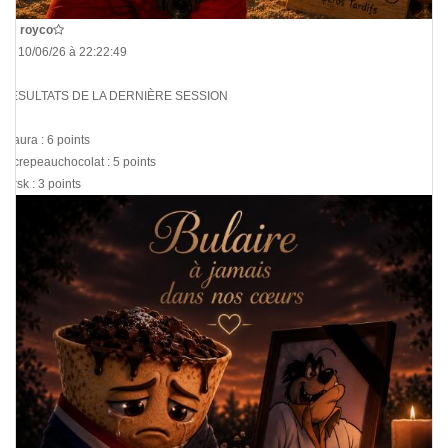
De
royco
Le 10/06/26 à 22:22:49
RÉSULTATS DE LA DERNIÈRE SESSION
@aura : 6 points
@crepeauchocolat : 5 points
@rsk : 3 points