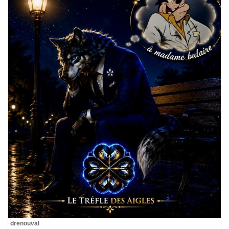
De
drenouval