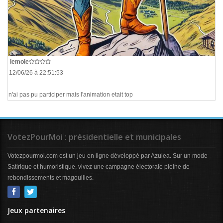
De
lemole
Le 12/06/26 à 22:51:53
Je n'ai pas pu participer mais l'animation etait top
VotezPourMoi : présidentielle et municipales
Votezpourmoi.com est un jeu en ligne développé par Azulea. Sur un mode
Satirique et humoristique, vivez une campagne électorale pleine de
rebondissements et magouilles.
Jeux partenaires