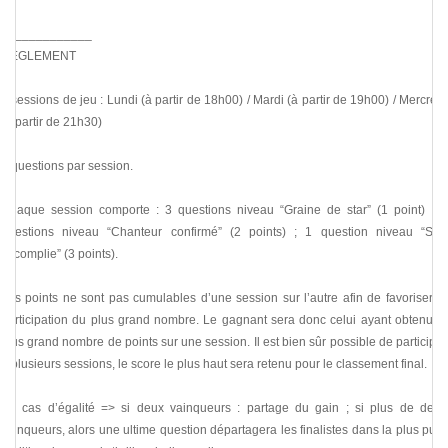
_____________
REGLEMENT
3 sessions de jeu : Lundi (à partir de 18h00) / Mardi (à partir de 19h00) / Mercredi
(à partir de 21h30)
6 questions par session.
Chaque session comporte : 3 questions niveau “Graine de star” (1 point) ; 2
questions niveau “Chanteur confirmé” (2 points) ; 1 question niveau “Star
accomplie” (3 points).
Les points ne sont pas cumulables d’une session sur l’autre afin de favoriser la
participation du plus grand nombre. Le gagnant sera donc celui ayant obtenu le
plus grand nombre de points sur une session. Il est bien sûr possible de participer
à plusieurs sessions, le score le plus haut sera retenu pour le classement final.
En cas d’égalité => si deux vainqueurs : partage du gain ; si plus de deux
vainqueurs, alors une ultime question départagera les finalistes dans la plus pure