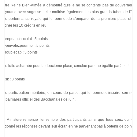
Notre Reine Bien-Aimée a démontré qu'elle ne se contente pas de gouverner le
Royaume avec sagesse : elle maîtrise également les plus grands tubes de l'été.
Une performance royale qui lui permet de s'emparer de la première place et de
gagner les 10 crédits en jeu !
@crepeauchocolat : 5 points
@vpmvotezpourmoi : 5 points
@doublecap : 5 points
Une lutte acharnée pour la deuxième place, conclue par une égalité parfaite !
@rsk : 3 points
Une participation méritoire, en cours de partie, qui lui permet d'inscrire son nom
au palmarès officiel des Bacchanales de juin.
Le Ministère remercie l'ensemble des participants ainsi que tous ceux qui ont
fredonné les réponses devant leur écran en ne parvenant pas à obtenir de points.