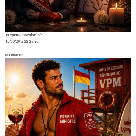
De
crepeauchocolat
Le 10/06/26 à 22:25:36
Bravo maman !!