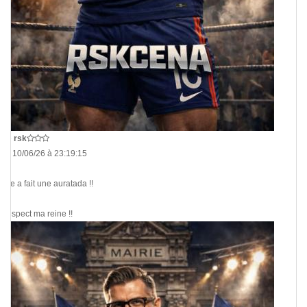
De
rsk
Le 10/06/26 à 23:19:15
Elle a fait une auratada !!
Respect ma reine !!