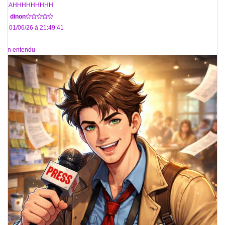
YEAHHHHHHHHH
De
dinon
Le 01/06/26 à 21:49:41
rien entendu