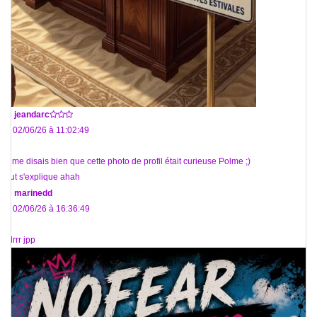
De
jeandarc
Le 02/06/26 à 11:02:49
Je me disais bien que cette photo de profil était curieuse Polme ;)
Tout s'explique ahah
De
marinedd
Le 02/06/26 à 16:36:49
Mdrrr jpp