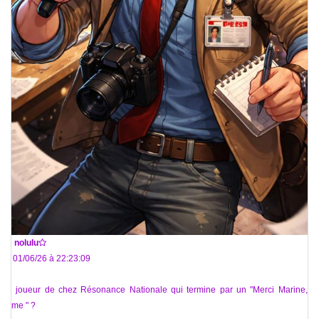
De
nolulu
Le 01/06/26 à 22:23:09
Un joueur de chez Résonance Nationale qui termine par un "Merci Marine, je
t'aime " ?