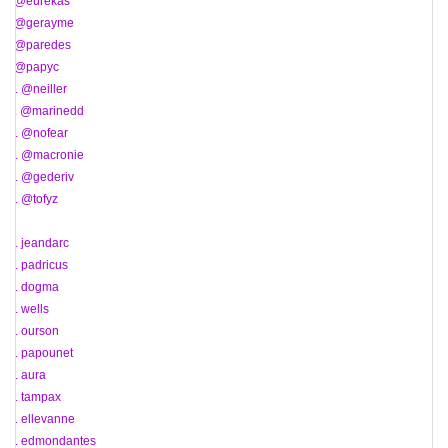
6. @eurekas
7. @gerayme
8. @paredes
9. @papyc
10. @neiller
11. @marinedd
12. @nofear
13. @macronie
14. @gederiv
15. @tofyz
16. jeandarc
17. padricus
18. dogma
19. wells
20. ourson
21. papounet
22. aura
23. tampax
24. ellevanne
25. edmondantes