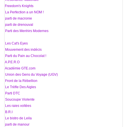
11 Freedom's Knights
12 La Perfection a un NOM !
13 parti de macronie
14 parti de drenouval
15 Parti des Menhirs Modernes
16 Les Cat's Eyes
17 Mouvement des indécis
18 Parti du Pain au Chocolat !
19 A.P.E.R.O
20 Académie GTE.com
21 Union des Gens du Voyage (UGV)
22 Front de la Rébellion
23 Le Trèfle Des Aigles
24 Parti DTC
25 Soucoupe Violente
26 Les raies voltées
27 B.R.I
28 Le bistro de Leila
29 parti de manour