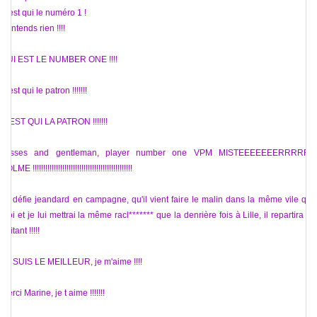
C'est qui le numéro 1 !
J'entends rien !!!!
QUI EST LE NUMBER ONE !!!!
C'est qui le patron !!!!!!!
C EST QUI LA PATRON !!!!!!!
Misses and gentleman, player number one VPM MISTEEEEEEERRRRRR
POLME !!!!!!!!!!!!!!!!!!!!!!!!!!!!!!!!!!!!!!!!!!!!!!!
Je défie jeandard en campagne, qu'il vient faire le malin dans la même vile que
moi et je lui mettrai la même racl******* que la denrière fois à Lille, il repartira en
boitant !!!!!
JE SUIS LE MEILLEUR, je m'aime !!!!
Merci Marine, je t aime !!!!!!!