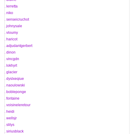
67. lerretta
68. niko
69. senseicruchot
70. johnysale
71. vloumy
72. haricot
73. adjudantgerbert
74. dinon
75. vincgdn
76. lokhyrt
77. glacier
78. dyslxeqiue
79. naoulowski
80. bobleponge
81. fontaine
82. voisineleretour
83. heidi
84. wellsjr
85. slilys
86. siriusblack