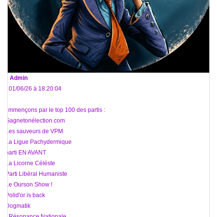
De
Admin
Le 01/06/26 à 18:20:04
Commençons par le top 100 des partis :
1 Gagnetonélection.com
2 Les sauveurs de VPM
3 La Ligue Pachydermique
4 parti EN AVANT
5 La Licorne Céléste
6 Parti Libéral Humaniste
7 Le Ourson Show !
8 Polid'or is back
9 Dogmatik
10 Résonance Nationale