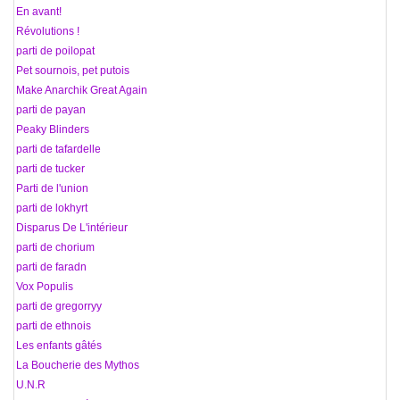
30 En avant!
31 Révolutions !
32 parti de poilopat
33 Pet sournois, pet putois
34 Make Anarchik Great Again
35 parti de payan
36 Peaky Blinders
37 parti de tafardelle
38 parti de tucker
39 Parti de l'union
40 parti de lokhyrt
41 Disparus De L'intérieur
42 parti de chorium
43 parti de faradn
44 Vox Populis
45 parti de gregorryy
46 parti de ethnois
47 Les enfants gâtés
48 La Boucherie des Mythos
49 U.N.R