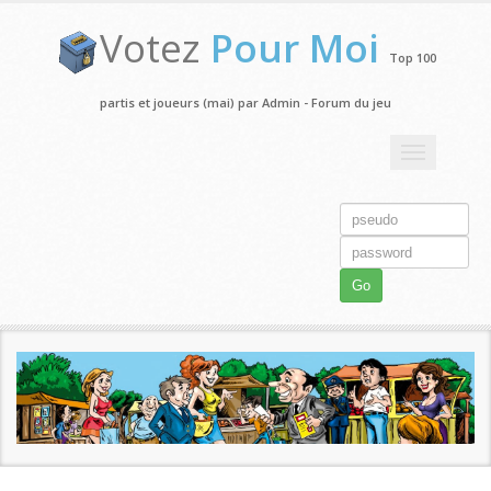
Votez
Pour Moi
Top 100
partis et joueurs (mai) par Admin - Forum du jeu
Toggle
navigation
Go