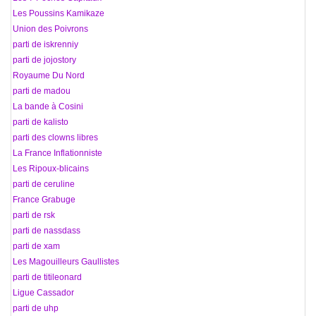
71 Les Poussins Kamikaze
72 Union des Poivrons
73 parti de iskrenniy
74 parti de jojostory
75 Royaume Du Nord
76 parti de madou
77 La bande à Cosini
78 parti de kalisto
79 parti des clowns libres
80 La France Inflationniste
81 Les Ripoux-blicains
82 parti de ceruline
83 France Grabuge
84 parti de rsk
85 parti de nassdass
86 parti de xam
87 Les Magouilleurs Gaullistes
88 parti de titileonard
89 Ligue Cassador
90 parti de uhp