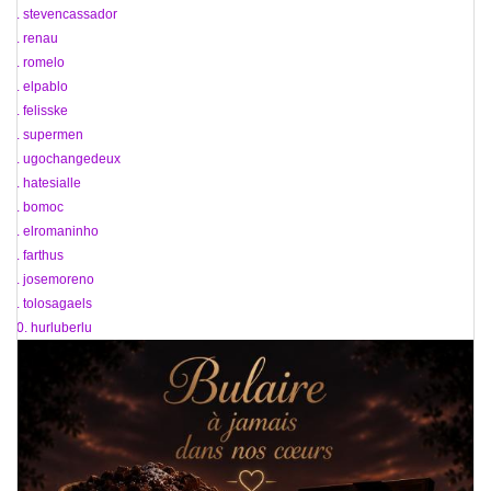
87. stevencassador
88. renau
89. romelo
90. elpablo
91. felisske
92. supermen
93. ugochangedeux
94. hatesialle
95. bomoc
96. elromaninho
97. farthus
98. josemoreno
99. tolosagaels
100. hurluberlu