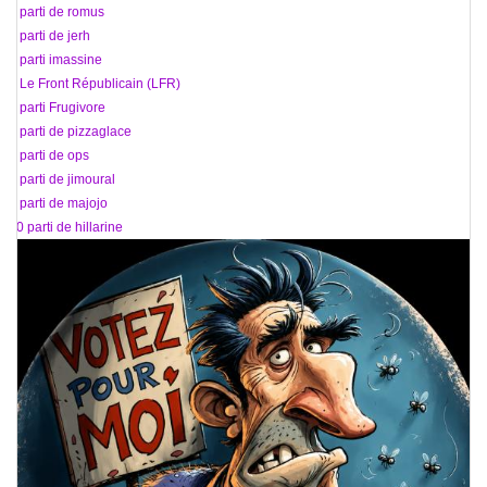
91 parti de romus
92 parti de jerh
93 parti imassine
94 Le Front Républicain (LFR)
95 parti Frugivore
96 parti de pizzaglace
97 parti de ops
98 parti de jimoural
99 parti de majojo
100 parti de hillarine