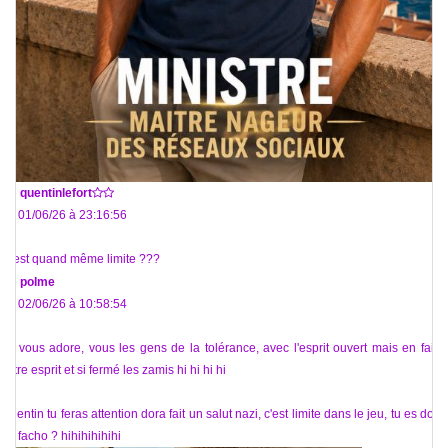
De
quentinlefort
Le 01/06/26 à 23:16:56
C’est quand même limite ???
De
polme
Le 02/06/26 à 10:58:54
Je vous adore, vous les gens de la tolérance, avec l'esprit ouvert mais en faite,
votre esprit et si fermé les zamis hi hi hi hi
Quentin tu feras attention dora fait un salut nazi, c'est limite dans le jeu, tu es donc
un facho ? hihihihihihi