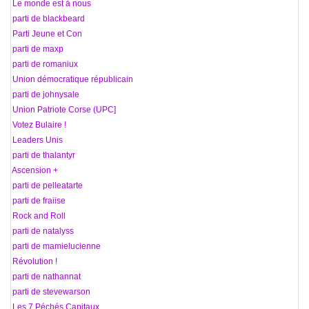
50 Le monde est à nous
51 parti de blackbeard
52 Parti Jeune et Con
53 parti de maxp
54 parti de romaniux
55 Union démocratique républicain
56 parti de johnysale
57 Union Patriote Corse (UPC]
58 Votez Bulaire !
59 Leaders Unis
60 parti de thalantyr
61 Ascension +
62 parti de pelleatarte
63 parti de fraiise
64 Rock and Roll
65 parti de natalyss
66 parti de mamielucienne
67 Révolution !
68 parti de nathannat
69 parti de stevewarson
70 Les 7 Péchés Capitaux