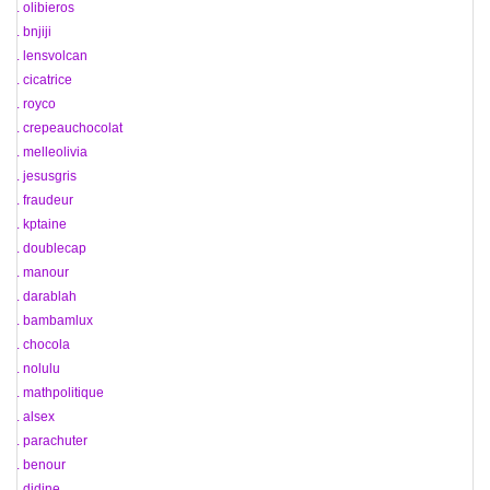
46. olibieros
47. bnjiji
48. lensvolcan
49. cicatrice
50. royco
51. crepeauchocolat
52. melleolivia
53. jesusgris
54. fraudeur
55. kptaine
56. doublecap
57. manour
58. darablah
59. bambamlux
60. chocola
61. nolulu
62. mathpolitique
63. alsex
64. parachuter
65. benour
66. didine