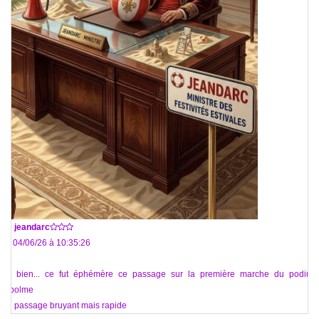
De
jeandarc
Le 04/06/26 à 10:35:26
Eh bien... ce fut éphémère ce passage sur la première marche du podium
@polme
Un passage bruyant mais rapide