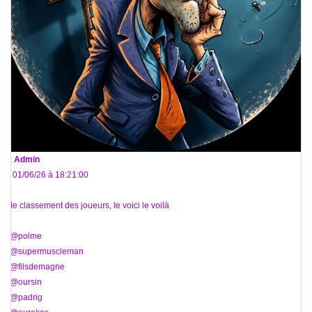
De
Admin
Le 01/06/26 à 18:21:00
Et le classement des joueurs, le voici le voilà
1. @polme
2. @supermuscleman
3. @filsdemagne
4. @oursin
5. @padrig