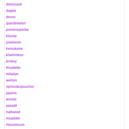
26. drenouval
27. dagda
28. devos
29. quentinlefort
30. pololesuperbe
31. bloudy
32. josebovin
33. hematome
34. khahimtour
35. kroboy
36. fricadelle
37. miladye
38. wellsin
39. vpmvotezpourmoi
40. jajaina
41. lemole
42. paradil
43. halbarad
44. muaddib
45. mioumioum