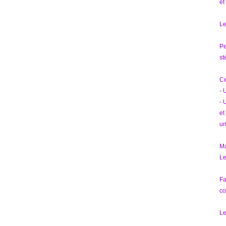
et
Le
Pe
st
Ce
- 
- 
et
un
Ma
Le
Fa
co
Le