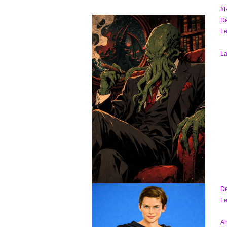
#R
D
Le
La
D
Le
Ah