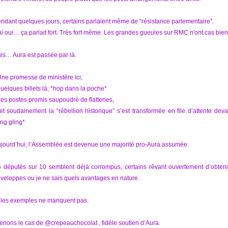
ndant quelques jours, certains parlaient même de “résistance parlementaire”.
i oui… ça parlait fort. Très fort même. Les grandes gueules sur RMC n'ont cas bien 
is… Aura est passée par là.
Une promesse de ministère ici,
quelques billets là, *hop dans la poche*
des postes promis saupoudré de flatteries,
t soudainement la “rébellion historique” s’est transformée en file d’attente deva
ing gling*
jourd’hui, l’Assemblée est devenue une majorité pro-Aura assumée.
6 députés sur 10 semblent déjà corrompus, certains rêvant ouvertement d’obtenir 
veloppes ou je ne sais quels avantages en nature.
 les exemples ne manquent pas.
enons le cas de @crepeauchocolat , fidèle soutien d’Aura.