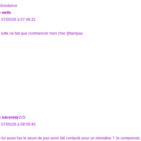
ésistance
e
wells
 07/05/26 à 07:49:32
 lutte ne fait que commencer mon cher @tampax
e
iskrenniy
 07/05/26 à 08:59:40
 toi aussi t'as le seum de pas avoir été contacté pour un ministère ? Je comprends..