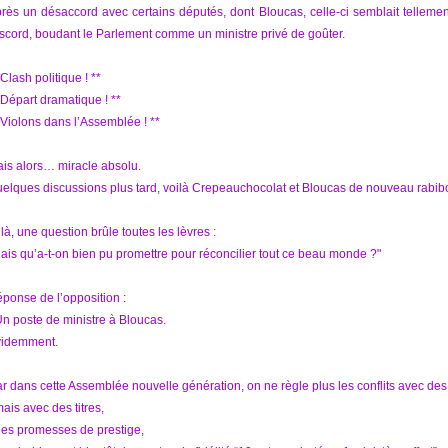
rès un désaccord avec certains députés, dont Bloucas, celle-ci semblait tellement
scord, boudant le Parlement comme un ministre privé de goûter.
 Clash politique ! **
 Départ dramatique ! **
 Violons dans l’Assemblée ! **
is alors… miracle absolu.
elques discussions plus tard, voilà Crepeauchocolat et Bloucas de nouveau rabibo
 là, une question brûle toutes les lèvres :
ais qu’a-t-on bien pu promettre pour réconcilier tout ce beau monde ?"
ponse de l’opposition :
Un poste de ministre à Bloucas.
idemment.
r dans cette Assemblée nouvelle génération, on ne règle plus les conflits avec de
mais avec des titres,
des promesses de prestige,