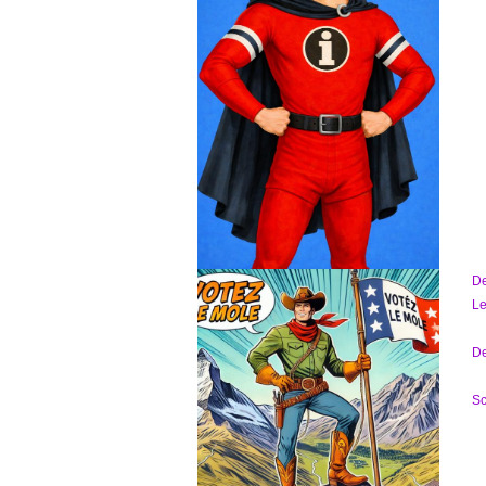
D
Le
De
Sc