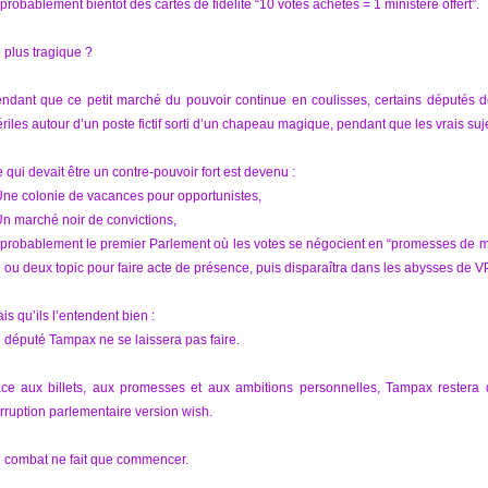
 probablement bientôt des cartes de fidélité “10 votes achetés = 1 ministère offert”.
 plus tragique ?
ndant que ce petit marché du pouvoir continue en coulisses, certains députés d
ériles autour d’un poste fictif sorti d’un chapeau magique, pendant que les vrais suj
 qui devait être un contre-pouvoir fort est devenu :
Une colonie de vacances pour opportunistes,
Un marché noir de convictions,
 probablement le premier Parlement où les votes se négocient en “promesses de min
 ou deux topic pour faire acte de présence, puis disparaîtra dans les abysses de V
is qu’ils l’entendent bien :
 député Tampax ne se laissera pas faire.
ce aux billets, aux promesses et aux ambitions personnelles, Tampax restera 
rruption parlementaire version wish.
 combat ne fait que commencer.