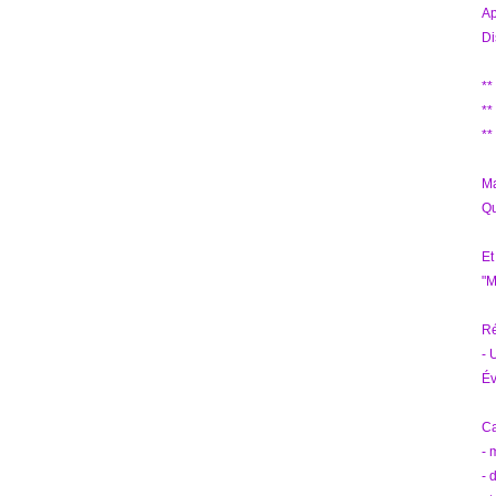
Ap
Di
**
**
**
Ma
Qu
Et
"M
Ré
- 
Év
Ca
- 
- 