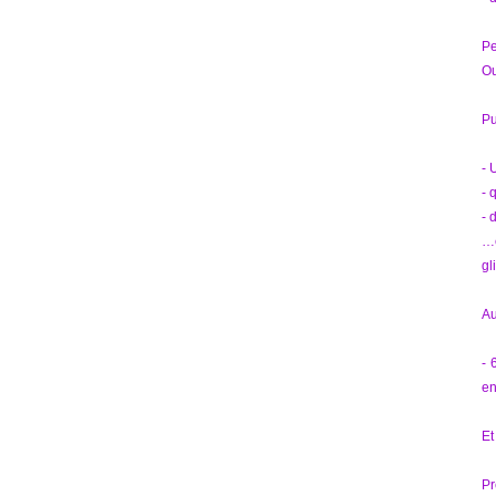
Pe
Ou
Pu
- 
- 
- 
…e
gl
Au
- 
en
Et
Pr