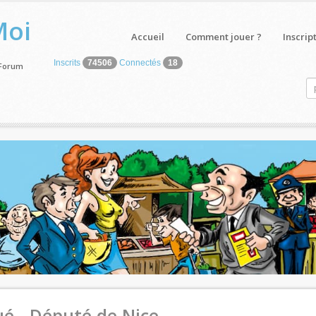
Moi
Accueil
Comment jouer ?
Inscrip
Inscrits
74506
Connectés
18
 Forum
é - Député de Nice.