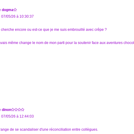
e
dogma
 07/05/26 à 10:30:37
 cherche encore ou est-ce que je me suis embrouillé avec crêpe ?
avais même change le nom de mon parti pour la soutenir face aux aventures chocola
e
dinon
 07/05/26 à 12:44:03
range de se scandaliser d'une réconciliation entre collègues.