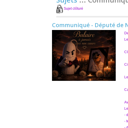
Sujet clôturé
Communiqué - Député de N
D
Le
CO
Ci
Le
Ca
Av
Le
- 
- 
- 