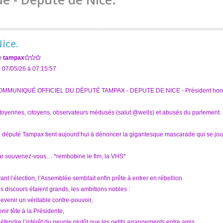
ice.
e
tampax
 07/05/26 à 07:15:57
MMUNIQUÉ OFFICIEL DU DÉPUTÉ TAMPAX - DEPUTE DE NICE - Président honor
toyennes, citoyens, observateurs médusés (salut @wells) et abusés du parlement.
 député Tampax tient aujourd’hui à dénoncer la gigantesque mascarade qui se jou
r souvenez-vous… *rembobine le fim, la VHS*
ant l’élection, l’Assemblée semblait enfin prête à entrer en rébellion.
s discours étaient grands, les ambitions nobles :
devenir un véritable contre-pouvoir,
tenir tête à la Présidente,
défendre l’intérêt du peuple plutôt que les petits arrangements entre amis.