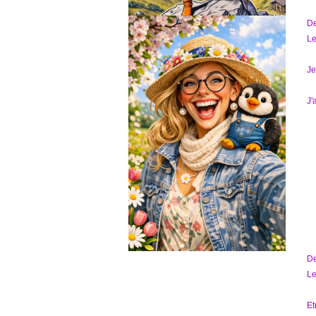
D
Le
Je
J'
D
Le
Et