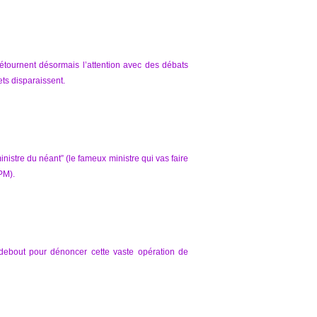
étournent désormais l’attention avec des débats
ets disparaissent.
istre du néant” (le fameux ministre qui vas faire
PM).
debout pour dénoncer cette vaste opération de