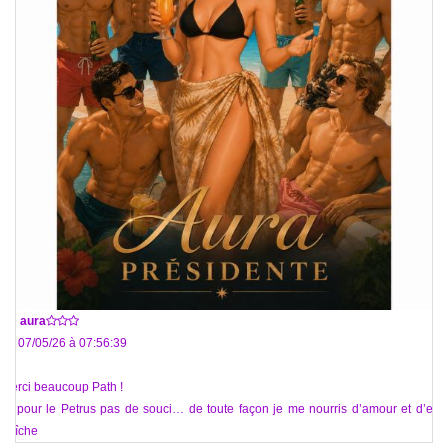
De
aura
Le 07/05/26 à 07:56:39
Merci beaucoup Path !
Et pour le Petrus pas de souci… de toute façon je me nourris d’amour et d’eau
fraîche