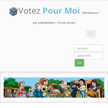
Votez
Pour Moi
Félicitations !
par pathybulaire - Forum du jeu
Toggle
navigation
Go