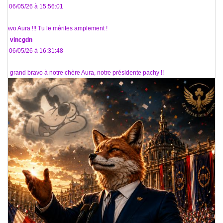
Le 06/05/26 à 15:56:01
Bravo Aura !!! Tu le mérites amplement !
De
vincgdn
Le 06/05/26 à 16:31:48
Un grand bravo à notre chère Aura, notre présidente pachy !!