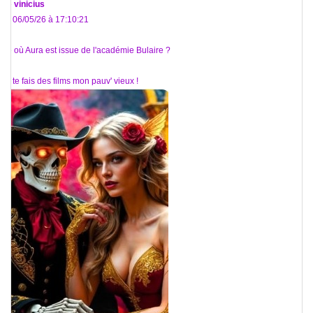
De
vinicius
Le 06/05/26 à 17:10:21
De où Aura est issue de l'académie Bulaire ?
Tu te fais des films mon pauv' vieux !