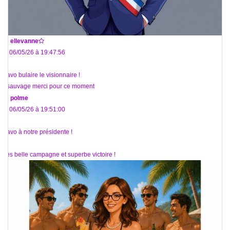
De
ellevanne
Le 06/05/26 à 19:47:56
Bravo bulaire le visionnaire !
@sauvage merci pour ce moment
De
polme
Le 06/05/26 à 19:51:00
Bravo à notre présidente !
Très belle campagne et superbe victoire !