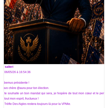
De
salieri
Le 06/05/26 à 16:54:36
Habemus présidente !
Bravo chère @aura pour ton élection.
Je te souhaite un bon mandat qui sera, je l'espère de tout mon cœur et le pense
de tout mon esprit, fructueux !
Le Trèfle Des Aigles restera toujours là pour la VPMie.