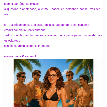
• Un point par réponse exacte
• La question d’apothéose, à 23h50, posée en personne par le Président lui-
même.
Quant aux récompenses, elles seront à la hauteur de l’effort consenti :
10 crédits pour le lauréat couronné
5 crédits pour le dauphin — sous réserve d’une participation minimale de cinq
âmes éclairées
Que la meilleure intelligence triomphe.
Ellevanne, votre Président !