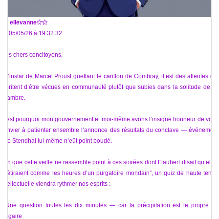
De
ellevanne
Le 05/05/26 à 19:32:32
Mes chers concitoyens,
À l’instar de Marcel Proust guettant le carillon de Combray, il est des attentes qui
méritent d’être vécues en communauté plutôt que subies dans la solitude de sa
chambre.
C’est pourquoi mon gouvernement et moi-même avons l’insigne honneur de vous
convier à patienter ensemble l’annonce des résultats du conclave — événement
que Stendhal lui-même n’eût point boudé.
Afin que cette veille ne ressemble point à ces soirées dont Flaubert disait qu’elles
“s’étiraient comme les heures d’un purgatoire mondain”, un quiz de haute tenue
intellectuelle viendra rythmer nos esprits :
• Une question toutes les dix minutes — car la précipitation est le propre du
vulgaire