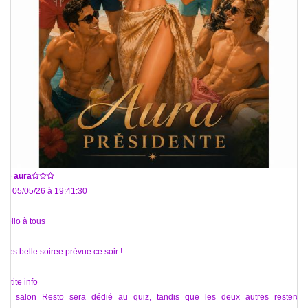
De
aura
Le 05/05/26 à 19:41:30
Hello à tous
Tres belle soiree prévue ce soir !
Petite info
Le salon Resto sera dédié au quiz, tandis que les deux autres resteront