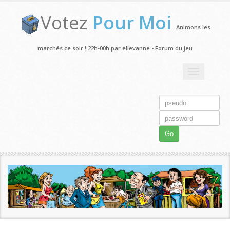
Votez
Pour Moi
Animons les
marchés ce soir ! 22h-00h par ellevanne - Forum du jeu
Toggle
navigation
Go