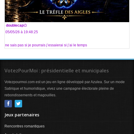
De
doublecap
Le 05/05/26 à 19:48:25
Je ne sais pas si je pourrais j’essaierai si j’ai le temps
VotezPourMoi : présidentielle et municipales
Votezpourmoi.com est un jeu en ligne développé par Azulea. Sur un mode
Satirique et humoristique, vivez une campagne électorale pleine de
rebondissements et magouilles.
Jeux partenaires
Rencontres romantiques