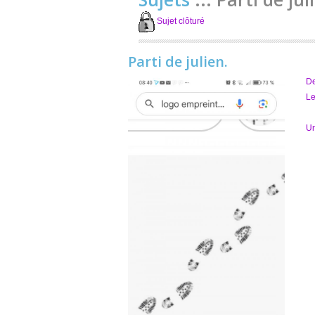
Sujet clôturé
Parti de julien.
D
Le
Un