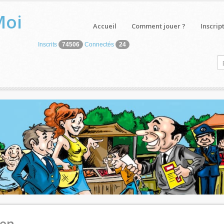
Moi
Accueil
Comment jouer ?
Inscrip
Inscrits
74506
Connectés
24
ien.