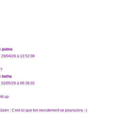
e
polme
 29/04/26 à 13:52:08
??
e
batha
 02/05/26 à 06:36:02
tit up.
uien : C'est ici que ton recrutement se poursuivra :-)