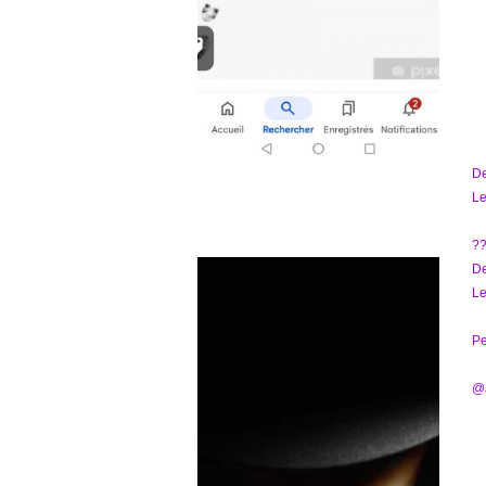
D
Le
?
D
Le
Pe
@J