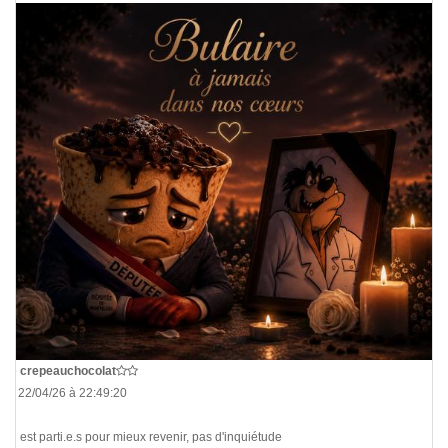
De
crepeauchocolat
Le 22/04/26 à 22:49:20
On est parti.e.s pour mieux revenir, pas d'inquiétude