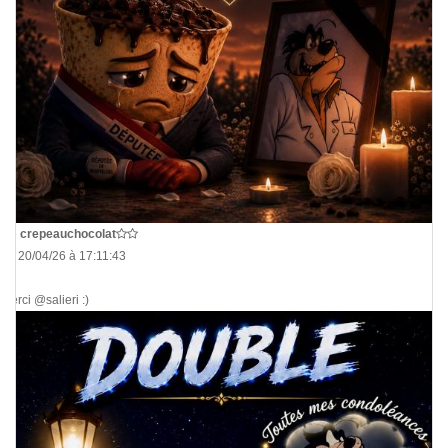
De
crepeauchocolat
Le 20/04/26 à 17:11:43
Merci @salieri :)