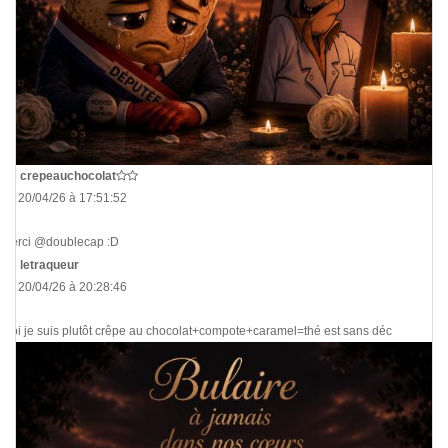
De
crepeauchocolat
Le 20/04/26 à 17:51:52
Merci @doublecap :D
De
letraqueur
Le 20/04/26 à 20:28:46
Moi je suis plutôt crêpe au chocolat+compote+caramel=thé est sans déc