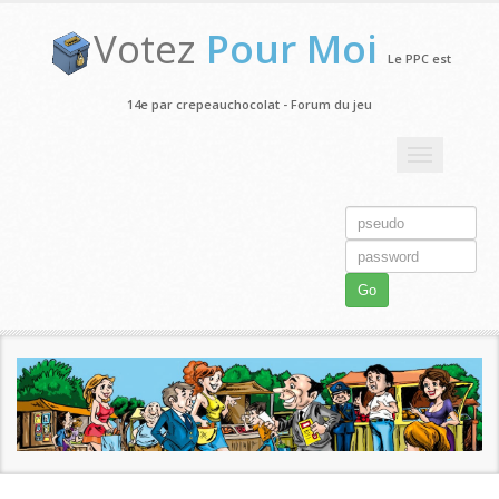
Votez
Pour Moi
Le PPC est
14e par crepeauchocolat - Forum du jeu
Toggle
navigation
Go