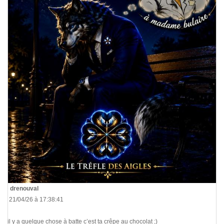
De
drenouval
Le 21/04/26 à 17:38:41
Si il y a quelque chose à batte c’est ta crêpe au chocolat ;)