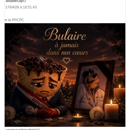
De
doublecap
Le 17/04/26 à 10:51:43
Vive le PPCPC
De
crepeauchocolat