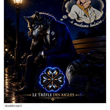
De
doublecap