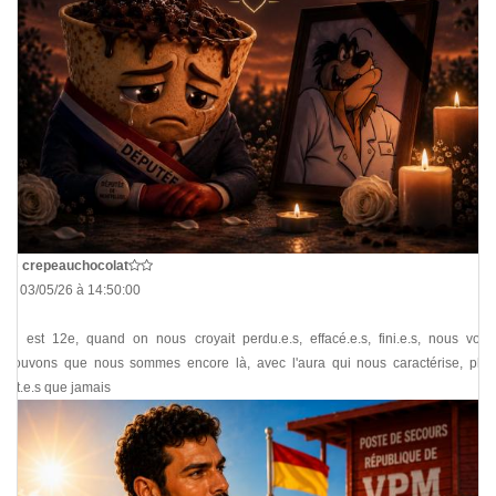
De
crepeauchocolat
Le 03/05/26 à 14:50:00
On est 12e, quand on nous croyait perdu.e.s, effacé.e.s, fini.e.s, nous vous
prouvons que nous sommes encore là, avec l'aura qui nous caractérise, plus
fort.e.s que jamais