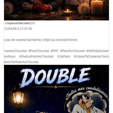
De
crepeauchocolat
Le 21/04/26 à 17:37:35
Y a pas de caramel qui tienne, crêpe au chocolat forever.
#CrepeAuChocolat #FreeChocolat #PPC #PainAuChocolat #OnEstQuinziemes
#ViveNous #ViveLePainAuChocolat #JaiFaim #LibereTaCrepeAuChocolat
#LibereTonPainAuChocolat