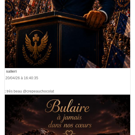
De
salieri
Le 20/04/26 à 16:40:35
si c très beau @crepeauchocolat