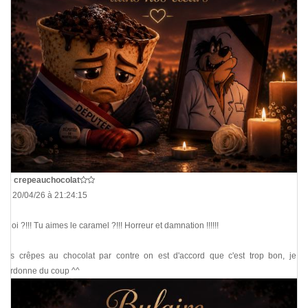
De
crepeauchocolat
Le 20/04/26 à 21:24:15
Quoi ?!!! Tu aimes le caramel ?!!! Horreur et damnation !!!!!!
Les crêpes au chocolat par contre on est d'accord que c'est trop bon, je te
pardonne du coup ^^