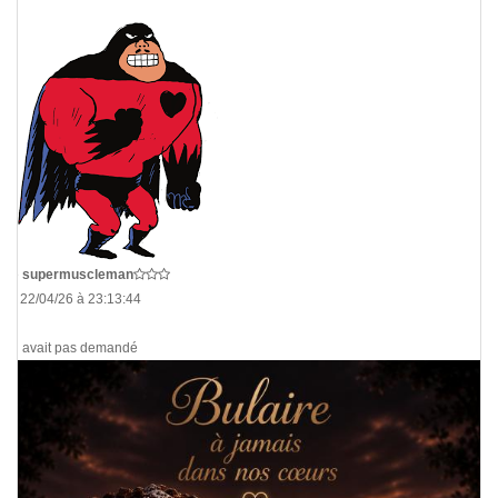
De
supermuscleman
Le 22/04/26 à 23:13:44
On avait pas demandé