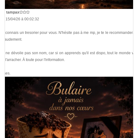
De
tampax
Le 15/04/26 à 00:02:32
Je connais un tresorier pour vous. N'hésite pas à me mp, je te le recommanderais
chaudement.
Je ne dévoile pas son nom, car si on apprends qu'il est dispo, tout le monde vas
se l'arracher. À toute pour l'information.
Bises.