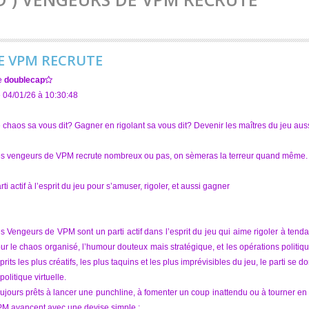
DE VPM RECRUTE
e
doublecap
 04/01/26 à 10:30:48
 chaos sa vous dit? Gagner en rigolant sa vous dit? Devenir les maîtres du jeu auss
s vengeurs de VPM recrute nombreux ou pas, on sèmeras la terreur quand même.
rti actif à l’esprit du jeu pour s’amuser, rigoler, et aussi gagner
s Vengeurs de VPM sont un parti actif dans l’esprit du jeu qui aime rigoler à te
ur le chaos organisé, l’humour douteux mais stratégique, et les opérations politi
prits les plus créatifs, les plus taquins et les plus imprévisibles du jeu, le parti s
 politique virtuelle.
ujours prêts à lancer une punchline, à fomenter un coup inattendu ou à tourner en 
M avancent avec une devise simple :