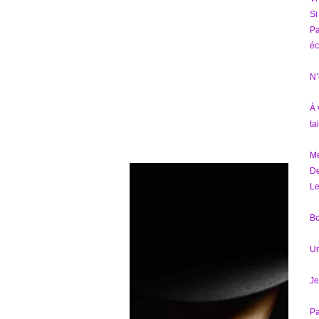
Si
Pa
éc
N’
À 
tai
Me
D
Le
Bo
Un
Je
Pa