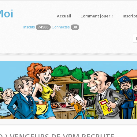
Moi
Accueil
Comment jouer ?
Inscrip
Inscrits
74506
Connectés
38
r
AND ) VENGEURS DE VPM RECRUTE