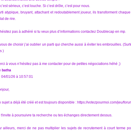
 c’est sérieux, c’est louche. Si c’est drôle, c’est pour nous.
rti atypique, bruyant, attachant et redoutablement joueur, ils transforment cha
lat de rire.
hésitez pas à adhéré si tu veux plus d’informations contactez Doublecap en mp.
vous de choisir j’ai oublier un parti qui cherche aussi à éviter les embrouilles. (S
s )
rci à vous n’hésitez pas à me contacter pour de petites négociations héhé ;)
e
batha
 04/01/26 à 10:57:01
njour,
 sujet a déjà été créé et est toujours disponible : https://votezpourmoi.com/jeu
 t'invite à poursuivre ta recherche ou tes échanges directement dessus.
r ailleurs, merci de ne pas multiplier les sujets de recrutement à court terme p