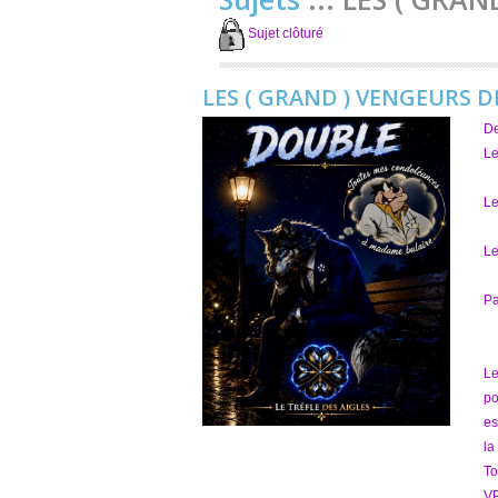
Sujet clôturé
LES ( GRAND ) VENGEURS 
D
Le
Le
Le
Pa
Le
po
es
la
To
VP