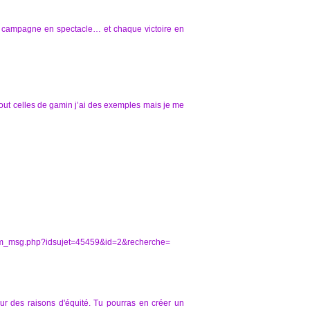
que campagne en spectacle… et chaque victoire en
urtout celles de gamin j’ai des exemples mais je me
/forum_msg.php?idsujet=45459&id=2&recherche=
our des raisons d'équité. Tu pourras en créer un