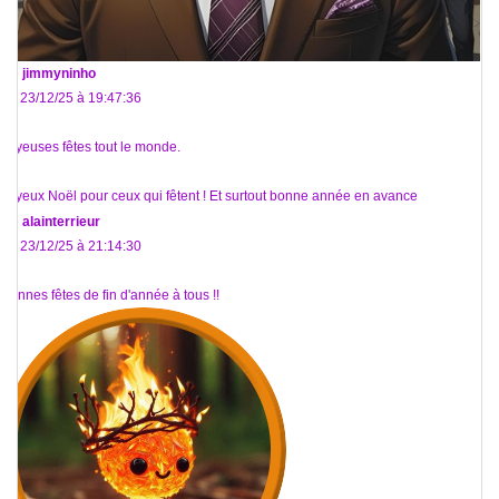
De
jimmyninho
Le 23/12/25 à 19:47:36
Joyeuses fêtes tout le monde.
Joyeux Noël pour ceux qui fêtent ! Et surtout bonne année en avance
De
alainterrieur
Le 23/12/25 à 21:14:30
Bonnes fêtes de fin d'année à tous !!