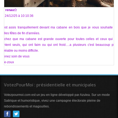
De
renau
Le 24/12/25 à 10:10:36
C'est assis tranquillement devant ma cabane en bois que je vous souhaite de
belles fêtes de fin d'années.
Sachez que ma cabane est grande ouverte pour toutes celles et ceux qui se
sentent seuls, qui ont faim ou qui ont froid.....a plusieurs c'est beaucoup plus
agréable ou moins difficile.
Prenez soin de vous
Bee-zoux
VotezPourMoi : présidentielle et municipales
Votezpourmoi.com est un jeu en ligne développé par Azulea. Sur un mode
Satirique et humoristique, vivez une campagne électorale pleine de
rebondissements et magouilles.