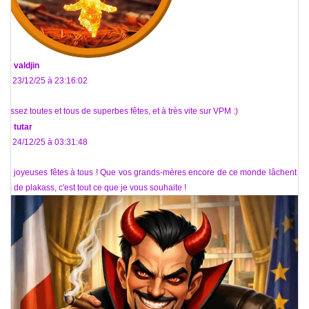
De
valdjin
Le 23/12/25 à 23:16:02
passez toutes et tous de superbes fêtes, et à très vite sur VPM :)
De
tutar
Le 24/12/25 à 03:31:48
De joyeuses fêtes à tous ! Que vos grands-mères encore de ce monde lâchent un
tas de plakass, c'est tout ce que je vous souhaite !