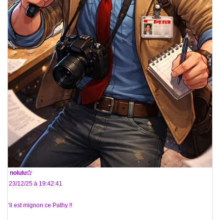
De
nolulu
Le 23/12/25 à 19:42:41
Qu'il est mignon ce Pathy !!