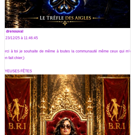
De
drenouval
Le 23/12/25 à 11:46:45
Merci à toi je souhaite de même à toutes la communauté même ceux qui m’ont
bien fait chier;)
JOYEUSES FÊTES