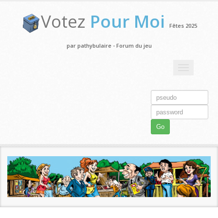
Votez
Pour Moi
Fêtes 2025
par pathybulaire - Forum du jeu
Toggle
navigation
Go