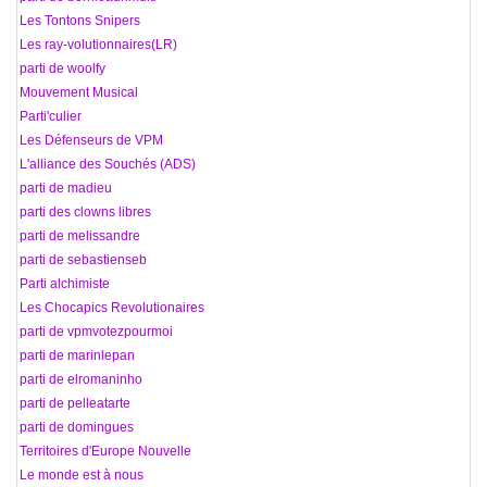
70 Les Tontons Snipers
71 Les ray-volutionnaires(LR)
72 parti de woolfy
73 Mouvement Musical
74 Parti'culier
75 Les Défenseurs de VPM
76 L'alliance des Souchés (ADS)
77 parti de madieu
78 parti des clowns libres
79 parti de melissandre
80 parti de sebastienseb
81 Parti alchimiste
82 Les Chocapics Revolutionaires
83 parti de vpmvotezpourmoi
84 parti de marinlepan
85 parti de elromaninho
86 parti de pelleatarte
87 parti de domingues
88 Territoires d'Europe Nouvelle
89 Le monde est à nous