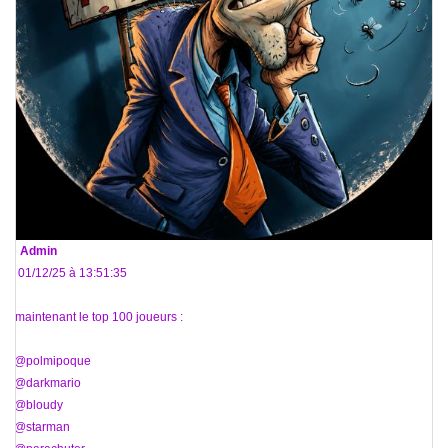
De
Admin
Le 01/12/25 à 13:51:35
Et maintenant le top 100 joueurs :
1. @polmipoque
2. @darkmario
3. @bloudy
4. @starman