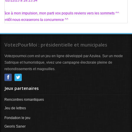
Le 02/12/25 à 18:15:34
Grâce à mon impulsion, mon parti vox populis reviens vers les sommets ^^
Bientôt nous ecraserons la concurrence ^^
VotezPourMoi : présidentielle et municipales
Votezpourmoi.com est un jeu en ligne développé par Azulea. Sur un mode
Satirique et humoristique, vivez une campagne électorale pleine de
rebondissements et magouilles.
Jeux partenaires
Rencontres romantiques
Jeu de lettres
Fondation le jeu
Georis Saner