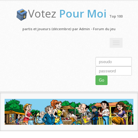
Votez
Pour Moi
Top 100
partis et joueurs (décembre) par Admin - Forum du jeu
Toggle
navigation
Go