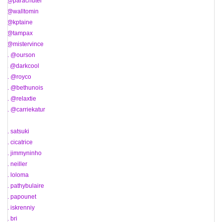
5. @parachuter
6. @walltomin
7. @kptaine
8. @tampax
9. @mistervince
10. @ourson
11. @darkcool
12. @royco
13. @bethunois
14. @relaxtie
15. @carriekatur
16. satsuki
17. cicatrice
18. jimmyninho
19. neiller
20. loloma
21. pathybulaire
22. papounet
23. iskrenniy
24. bri