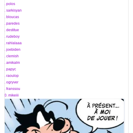
86. polos
87. sarkisyan
88. bloucas
89. paredes
90. destitue
91. rudeboy
92. rahlalaaa
93. joebiden
94. clemish
95. amikalm
96. papyc
97. raoulop
98. ogryver
99. franssou
100. mikeiii