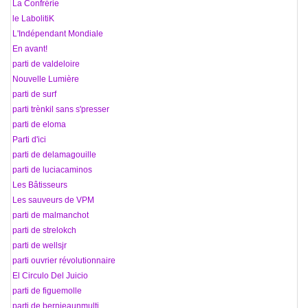
49 La Confrérie
50 le LabolitiK
51 L'Indépendant Mondiale
52 En avant!
53 parti de valdeloire
54 Nouvelle Lumière
55 parti de surf
56 parti trènkil sans s'presser
57 parti de eloma
58 Parti d'ici
59 parti de delamagouille
60 parti de luciacaminos
61 Les Bâtisseurs
62 Les sauveurs de VPM
63 parti de malmanchot
64 parti de strelokch
65 parti de wellsjr
66 parti ouvrier révolutionnaire
67 El Circulo Del Juicio
68 parti de figuemolle
69 parti de bernieaunmulti