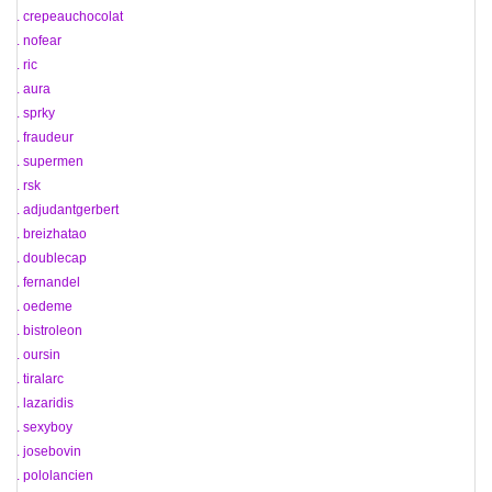
25. crepeauchocolat
26. nofear
27. ric
28. aura
29. sprky
30. fraudeur
31. supermen
32. rsk
33. adjudantgerbert
34. breizhatao
35. doublecap
36. fernandel
37. oedeme
38. bistroleon
39. oursin
40. tiralarc
41. lazaridis
42. sexyboy
43. josebovin
44. pololancien