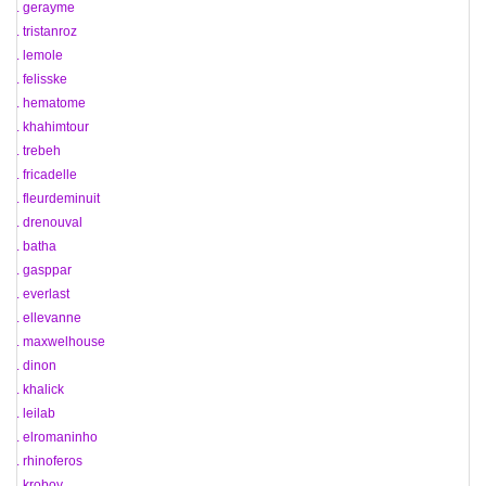
45. gerayme
46. tristanroz
47. lemole
48. felisske
49. hematome
50. khahimtour
51. trebeh
52. fricadelle
53. fleurdeminuit
54. drenouval
55. batha
56. gasppar
57. everlast
58. ellevanne
59. maxwelhouse
60. dinon
61. khalick
62. leilab
63. elromaninho
64. rhinoferos
65. kroboy