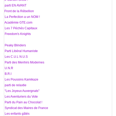
10 parti EN AVANT
11 Front de la Rébellion
12 La Perfection a un NOM !
13 Académie GTE.com
14 Les 7 Péchés Capitaux
15 Freedom's Knights
16 Peaky Blinders
17 Parti Libéral Humaniste
18 Les C.U.L N.U.S
19 Parti des Menhirs Modernes
20 U.N.R
21 B.R.I
22 Les Poussins Kamikaze
23 parti de relaxtie
24 "Les Joyeux Auvergnats"
25 Les Aventuriers du Vote
26 Parti du Pain au Chocolat !
27 Syndicat des Maires de France
28 Les enfants gâtés