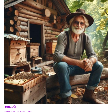
De
renau