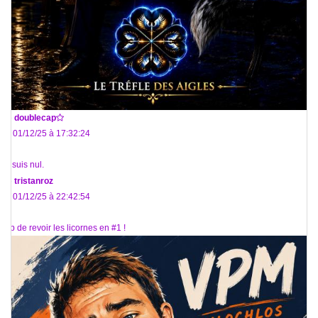
De
doublecap
Le 01/12/25 à 17:32:24
Je suis nul.
De
tristanroz
Le 01/12/25 à 22:42:54
Top de revoir les licornes en #1 !