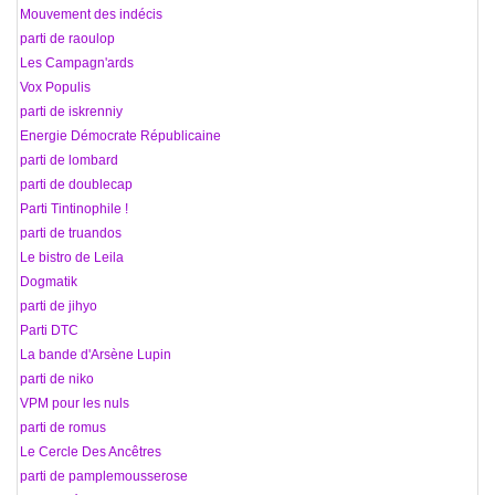
29 Mouvement des indécis
30 parti de raoulop
31 Les Campagn'ards
32 Vox Populis
33 parti de iskrenniy
34 Energie Démocrate Républicaine
35 parti de lombard
36 parti de doublecap
37 Parti Tintinophile !
38 parti de truandos
39 Le bistro de Leila
40 Dogmatik
41 parti de jihyo
42 Parti DTC
43 La bande d'Arsène Lupin
44 parti de niko
45 VPM pour les nuls
46 parti de romus
47 Le Cercle Des Ancêtres
48 parti de pamplemousserose