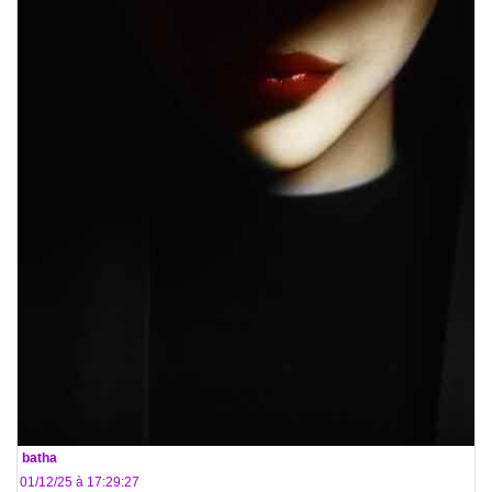
De
batha
Le 01/12/25 à 17:29:27