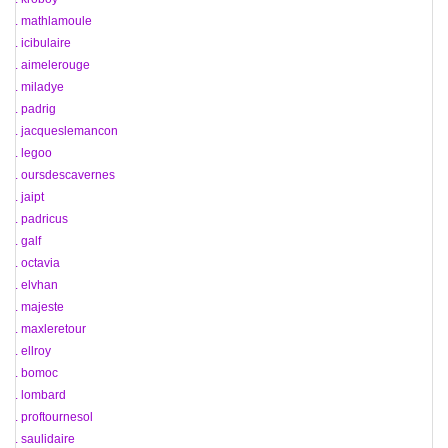
66. mathlamoule
67. icibulaire
68. aimelerouge
69. miladye
70. padrig
71. jacqueslemancon
72. legoo
73. oursdescavernes
74. jaipt
75. padricus
76. galf
77. octavia
78. elvhan
79. majeste
80. maxleretour
81. ellroy
82. bomoc
83. lombard
84. proftournesol
85. saulidaire