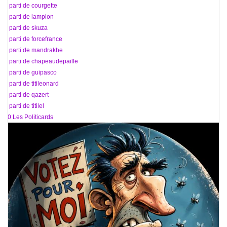
90 parti de courgette
91 parti de lampion
92 parti de skuza
93 parti de forcefrance
94 parti de mandrakhe
95 parti de chapeaudepaille
96 parti de guipasco
97 parti de titileonard
98 parti de qazert
99 parti de titilel
100 Les Politicards