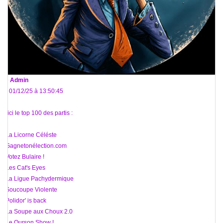
De
Admin
Le 01/12/25 à 13:50:45
Voici le top 100 des partis :
1 La Licorne Céléste
2 Gagnetonélection.com
3 Votez Bulaire !
4 Les Cat's Eyes
5 La Ligue Pachydermique
6 Soucoupe Violente
7 Polidor' is back
8 La Soupe aux Choux 2.0
9 Le Ourson Show !