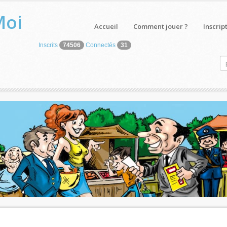
Moi
Accueil
Comment jouer ?
Inscrip
Inscrits
74506
Connectés
31