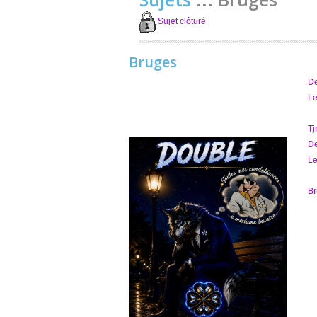
Sujet clôturé
Bruges
D
Le
Tj
D
Le
Br