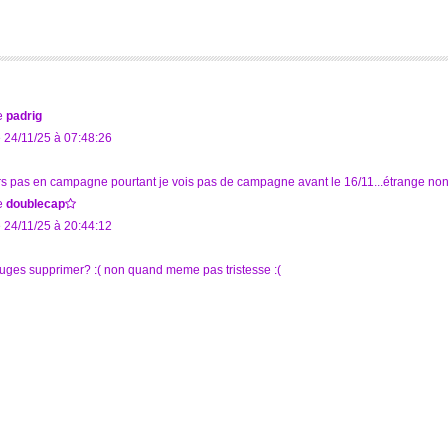
e
padrig
 24/11/25 à 07:48:26
rs pas en campagne pourtant je vois pas de campagne avant le 16/11...étrange non
e
doublecap
 24/11/25 à 20:44:12
uges supprimer? :( non quand meme pas tristesse :(