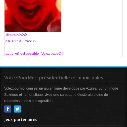
De
dinon
Le 23/11/25 à 17:45:36
Un autre wifi est possible ! Votez papyC !!
VotezPourMoi : présidentielle et municipales
Votezpourmoi.com est un jeu en ligne développé par Azulea. Sur un mode
Satirique et humoristique, vivez une campagne électorale pleine de
rebondissements et magouilles.
Jeux partenaires