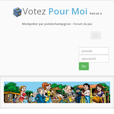
Votez
Pour Moi
Retrait à
Montpellier par pololechampignon - Forum du jeu
Toggle
navigation
Go