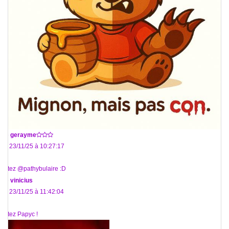
De
gerayme
Le 23/11/25 à 10:27:17
Votez @pathybulaire :D
De
vinicius
Le 23/11/25 à 11:42:04
Votez Papyc !