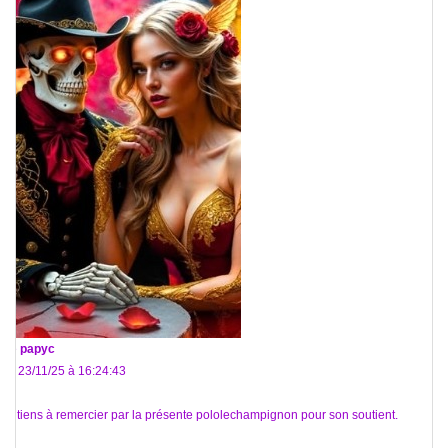
De
papyc
Le 23/11/25 à 16:24:43
Je tiens à remercier par la présente pololechampignon pour son soutient.