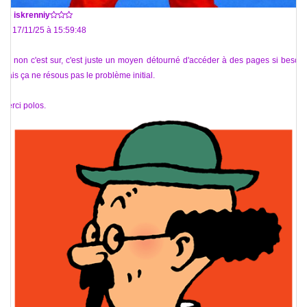
De
iskrenniy
Le 17/11/25 à 15:59:48
Ah non c'est sur, c'est juste un moyen détourné d'accéder à des pages si besoin
mais ça ne résous pas le problème initial.
Merci polos.