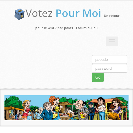
Votez
Pour Moi
Un retour
pour le wiki ? par polos - Forum du jeu
Toggle
navigation
Go