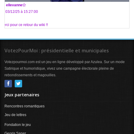
De
ellevanne
Le 03/12/25 à 15:27:00
Merci pour ce retour du wiki !!
VotezPourMoi : présidentielle et municipales
Votezpourmoi.com est un jeu en ligne développé par Azulea. Sur un mode
Satirique et humoristique, vivez une campagne électorale pleine de
rebondissements et magouilles.
Jeux partenaires
Rencontres romantiques
Jeu de lettres
Fondation le jeu
Georis Saner