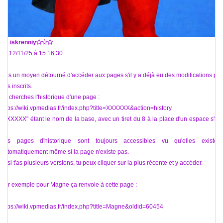
De
iskrenniy
Le 12/11/25 à 15:16:30
T'as un moyen détourné d'accéder aux pages s'il y a déjà eu des modifications par
des inscrits.
Tu cherches l'historique d'une page :
https://wiki.vpmedias.fr/index.php?title=XXXXXX&action=history
"XXXXXX" étant le nom de la base, avec un tiret du 8 à la place d'un espace s'il y
a.
Les pages d'historique sont toujours accessibles vu qu'elles existent
automatiquement même si la page n'existe pas.
Et si t'as plusieurs versions, tu peux cliquer sur la plus récente et y accéder.
Par exemple pour Magne ça renvoie à cette page :
https://wiki.vpmedias.fr/index.php?title=Magne&oldid=60454