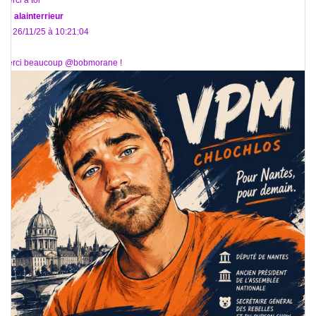
Merci à toi
De
alainterrieur
Le 26/11/25 à 10:21:04
Merci beaucoup @bobmorane !