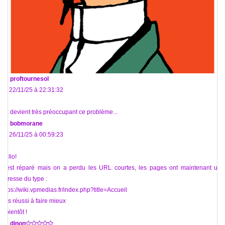
De
proftournesol
Le 22/11/25 à 22:31:32
Ça devient très préoccupant ce problème...
De
bobmorane
Le 26/11/25 à 00:59:23
Hello!
C'est réparé mais on a perdu les URL courtes, les pages ont maintenant une
adresse du type :
https://wiki.vpmedias.fr/index.php?title=Accueil
Pas réussi à faire mieux
A bientôt !
De
dinon