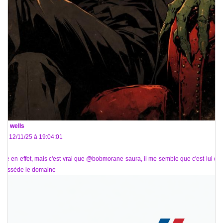
De
wells
Le 12/11/25 à 19:04:01
Aïe en effet, mais c'est vrai que @bobmorane saura, il me semble que c'est lui qui
possède le domaine