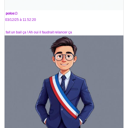
De
polos
Le 03/12/25 à 11:52:20
Ça fait un bail ça ! Ah oui il faudrait relancer ça