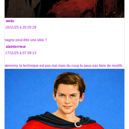
De
wells
Le 16/11/25 à 20:20:29
@magne peut être une idée ?
De
alainterrieur
Le 17/11/25 à 07:39:13
@iskrenniy, la technique est pas mal mais du coup tu peux pas faire de modifs...