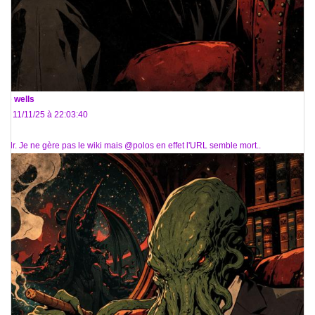
De
wells
Le 11/11/25 à 22:03:40
Mdr. Je ne gère pas le wiki mais @polos en effet l'URL semble mort..