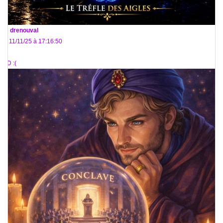
De
drenouval
Le 11/11/25 à 17:16:50
:) :D :(