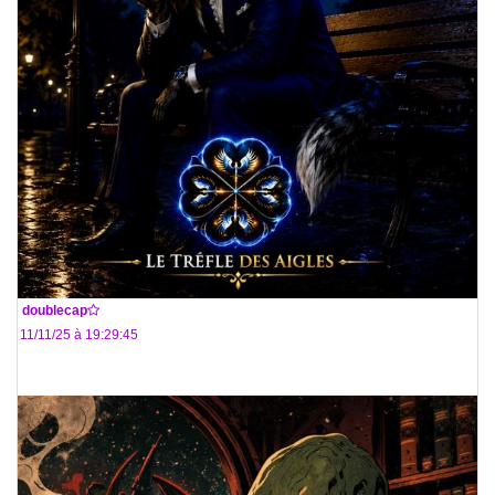
De
doublecap
Le 11/11/25 à 19:29:45
:D