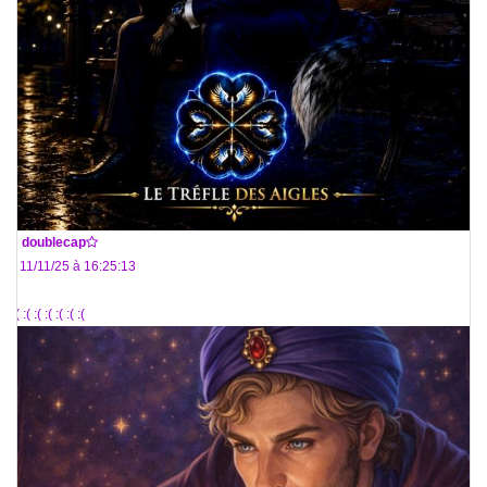
De
doublecap
Le 11/11/25 à 16:25:13
:( :( :( :( :( :( :( :(