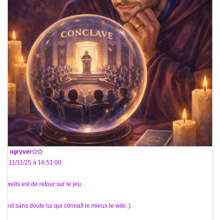
De
ogryver
Le 11/11/25 à 16:51:00
@wells est de retour sur le jeu.
C'est sans doute lui qui connaît le mieux le wiki ;)