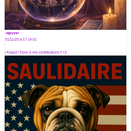
De
ogryver
Le 01/11/25 à 17:14:01
Oui Krapul ! Donc à vos contributions !! <3