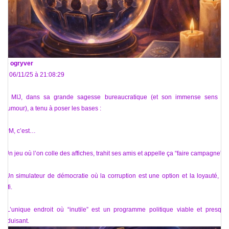
De
ogryver
Le 06/11/25 à 21:08:29
Le MIJ, dans sa grande sagesse bureaucratique (et son immense sens de
l’humour), a tenu à poser les bases :
VPM, c’est…
* Un jeu où l’on colle des affiches, trahit ses amis et appelle ça “faire campagne”.
* Un simulateur de démocratie où la corruption est une option et la loyauté, un
défi.
* L’unique endroit où “inutile” est un programme politique viable et presque
séduisant.