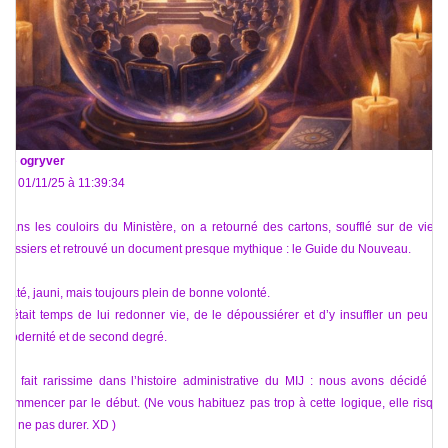
De
ogryver
Le 01/11/25 à 11:39:34
Dans les couloirs du Ministère, on a retourné des cartons, soufflé sur de vieux
dossiers et retrouvé un document presque mythique : le Guide du Nouveau.
Daté, jauni, mais toujours plein de bonne volonté.
Il était temps de lui redonner vie, de le dépoussiérer et d’y insuffler un peu de
modernité et de second degré.
Et, fait rarissime dans l’histoire administrative du MIJ : nous avons décidé de
commencer par le début. (Ne vous habituez pas trop à cette logique, elle risque
de ne pas durer. XD )