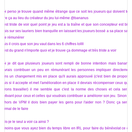
Moi perso je trouve quand même étrange que ce soit les joueurs qui doivent tout
faire ça au lieu du créateur du jeu lui-même @bananus
C'est triste de voir quel point je jeu est a la traîne et que son concepteur est bien
assis sur ses lauriers bien tranquille en laissant les joueurs bossé a sa place sans
être rémunérer
Mais il crois que son jeu vaut dans les 6 chiffres lollll
C'est du grand n'importe quoi et je trouve ça dommage et très triste a voir
Moi je dit que plusieurs joueurs sont rempli de bonne intention mais bananus
devrais contribuer un peu en rémunérant les personnes impliquer directement
dans un changement mis en place qu'il aurais approuvé (c'est bien de proposer
mais si il accepte et met l'amélioration en place il devrais récompenser ceux qui y
aurons travailler) il me semble que c'est la norme des choses et cela serais
motivant pour ceux et celles qui voudrais contribuer a améliorer son jeu. Sinon en
dehors de VPM il dois bien payer les gens pour l'aider non ? Donc ça serais
normal de le faire
Suis-je le seul a voir ca ainsi ?
A moins que vous ayez bien du temps libre en IRL pour faire du bénévolat ce qui