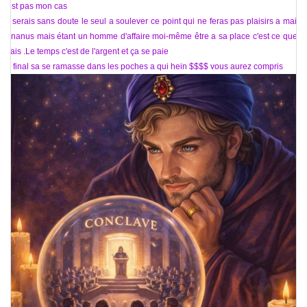
n'est pas mon cas
Je serais sans doute le seul a soulever ce point qui ne feras pas plaisirs a maitre
Bananus mais étant un homme d'affaire moi-même être a sa place c'est ce que je
ferais .Le temps c'est de l'argent et ça se paie
Au final sa se ramasse dans les poches a qui hein $$$$ vous aurez compris