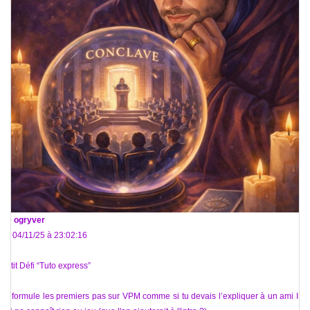
De
ogryver
Le 04/11/25 à 23:02:16
Petit Défi “Tuto express”
Reformule les premiers pas sur VPM comme si tu devais l’expliquer à un ami IRL