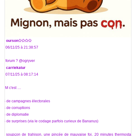
De
ourson
Le 06/11/25 à 21:38:57
Le forum ? @ogryver
De
carriekatur
Le 07/11/25 à 08:17:14
VPM c'est ....
1/4 de campagnes électorales
1/4 de corruptions
1/4 de diplomatie
1/4 de surprises (via le codage parfois curieux de Bananus)
un soupçon de trahison, une pincée de mauvaise foi, 20 minutes thermostat 7