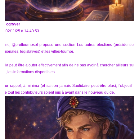
De
ogryver
Le 02/11/25 à 14:40:53
Donc, @proftournesol propose une section Les autres élections (présidentielle,
régionales, législatives) et les villes-tournoi.
Cela peut être ajouter effectivement afin de ne pas avoir à chercher ailleurs sur le
jeu, les informations disponibles.
Pour rappel, à minima (et sait-on jamais Saulidaire peut-être plus), l'objectif est
que tout les contributeurs soient mis à avant dans le nouveau guide.