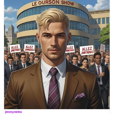
De
jimmyninho