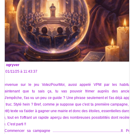
De
ogryver
Le 01/11/25 à 11:43:37
Bienvenue sur le jeu VotezPourMoi, aussi appelé VPM par les habitués
(maintenant que tu sais ça, tu vas pouvoir frimer auprès des anciens
!).N'empêche, t'as vu un peu ce guide ? Une phrase seulement et t'as déjà appris
un truc. Stylé hein ? Bref, comme je suppose que c'est ta première campagne, ce
(petit) texte va t'aider à gagner une mairie et donc des étoiles, essentielles dans le
jeu, tout en t'offrant un rapide aperçu des nombreuses possibilités dont recèle le
jeu. C'est parti !!
I. Commencer sa campagne ............................................................................II. Pour