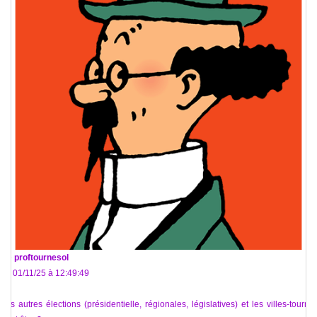
De
proftournesol
Le 01/11/25 à 12:49:49
Les autres élections (présidentielle, régionales, législatives) et les villes-tournoi