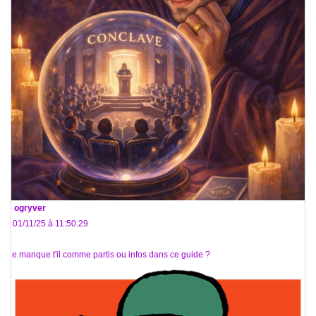
De
ogryver
Le 01/11/25 à 11:50:29
Que manque t'il comme partis ou infos dans ce guide ?