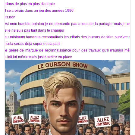
perdons de plus en plus d'adepte
Ont se croirais dans un jeu des années 1990
Mais bon
C’est mon humble opinion je ne demande pas a tous de la partager mais je crois
que je ne suis pas tant dans le champs
Si au minimum bananus reconnaitrais les efforts des joueurs de faire survivre son
jeu cela serais déjà super de sa part
Une genre de marque de reconnaissance pour des travaux qu'il n'aurais même
pas fait lui-même mais juste mettre en place