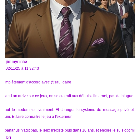
De
jimmyninho
Le 02/11/25 à 11:32:43
Complètement d'accord avec @saulidaire
Quand on arrive sur ce jeux, on se croirait aux débuts d'internet, pas de blague.
Il faut le moderniser, vraiment. Et changer le système de message privé et du
forum. Et faire connaître le jeu à l'extérieur !!!
Si bananus n'agit pas, le jeux n'existe plus dans 10 ans, et encore je suis optimiste
De
bri