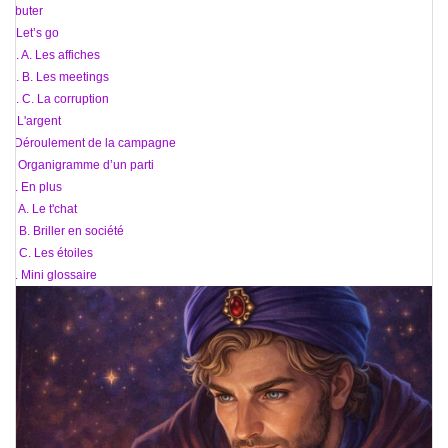
debuter
III. Let’s go
...... A. Les affiches
...... B. Les meetings
...... C. La corruption
IV. L'argent
V. Déroulement de la campagne
VI. Organigramme d’un parti
VII. En plus
..... A. Le t'chat
..... B. Briller en société
..... C. Les étoiles
VII. Mini glossaire