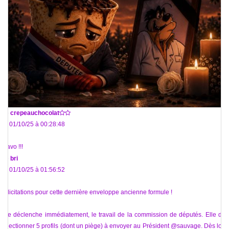
De
crepeauchocolat
Le 01/10/25 à 00:28:48
Bravo !!!
De
bri
Le 01/10/25 à 01:56:52
Félicitations pour cette dernière enveloppe ancienne formule !
Elle déclenche immédiatement, le travail de la commission de députés. Elle doit
sélectionner 5 profils (dont un piège) à envoyer au Président @sauvage. Dès lors,