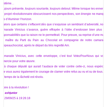
Système…
Toujours présente, toujours souriante, toujours debout. Même lorsque les ennemis
du projet révolutionnaire obscurcissent nos perspectives, son énergie ne manque
pas d’illuminer l’horizon.
Et alors que certains s’effacent dès que s’esquisse un semblant d’adversité, notre
camarade Vinicius s’avance, guère effrayée à l’idée d’endosser bien plus de
responsabilités que la raison ne le permettrait. Pour preuve, sa reprise d’une main
de maître du Parti du Pain au Chocolat en compagnie de notre camarade
Crepeauchocolat, après le départ du très regretté Arn.
Camarade Vinicius, avec cette enveloppe, c’est tout VotezPourNous qui vous
remercie pour votre œuvre.
Et à chaque député qui aurait l’audace de voter contre celle-ci, nous espérons
que vous aurez également le courage de clamer votre refus au vu et su de tous.
Le temps de la lâcheté est révolu.
Gloire à la révolution !
De
ashjunior
Le 29/09/25 à 19:26:18