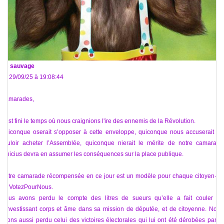
De
sauvage
Le 29/09/25 à 19:08:44
Camarades,
Il est fini le temps où nous craignions l'ire des ennemis de la Révolution.
Quiconque oserait s’opposer à cette enveloppe, quiconque nous accuserait de
vouloir acheter l’Assemblée, quiconque nierait le mérite de notre camarade
Vinicius devra en assumer les conséquences sur la place publique.
Notre camarade récompensée en ce jour est un modèle pour chaque citoyen·ne
de VotezPourNous.
Nous avons perdu le compte des litres de sueurs qu’elle a fait couler en
s’investissant corps et âme dans sa mission de députée, et de citoyenne. Nous
avons aussi perdu celui des victoires électorales qui lui ont été dérobées par le