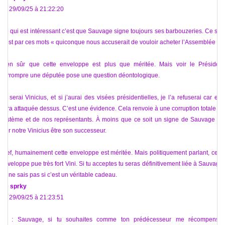
Le 29/09/25 à 21:22:20
Ce qui est intéressant c’est que Sauvage signe toujours ses barbouzeries. Ce soir
c’est par ces mots « quiconque nous accuserait de vouloir acheter l’Assemblée »
Bien sûr que cette enveloppe est plus que méritée. Mais voir le Président
corrompre une députée pose une question déontologique.
Je serai Vinicius, et si j’aurai des visées présidentielles, je l’a refuserai car elle
sera attaquée dessus. C’est une évidence. Cela renvoie à une corruption totale du
système et de nos représentants. À moins que ce soit un signe de Sauvage de
voir notre Vinicius être son successeur.
Bref, humainement cette enveloppe est méritée. Mais politiquement parlant, cette
enveloppe pue très fort Vini. Si tu acceptes tu seras définitivement liée à Sauvage.
Je ne sais pas si c’est un véritable cadeau.
De
sprky
Le 29/09/25 à 21:23:51
Ps : Sauvage, si tu souhaites comme ton prédécesseur me récompenser