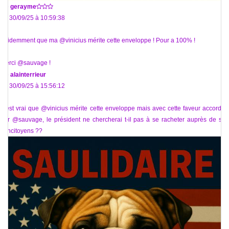
De
gerayme
Le 30/09/25 à 10:59:38
Evidemment que ma @vinicius mérite cette enveloppe ! Pour a 100% !
Merci @sauvage !
De
alainterrieur
Le 30/09/25 à 15:56:12
Il est vrai que @vinicius mérite cette enveloppe mais avec cette faveur accordée
par @sauvage, le président ne chercherai t-il pas à se racheter auprès de ses
concitoyens ??