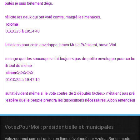
députés je suis fortement déçu.
Je félicite les deux qui ont voté contre, malgré les menaces.
De
loloma
Le 01/10/25 à 19:14:40
Félicitations pour cette enveloppe, bravo Mr Le Président, bravo Vini
Dommage que les soucoupes n’ai toujours pas de petite enveloppe pour ce beau
parti tout de même
De
dinon
Le 01/10/25 à 19:47:19
Résultat évident même si le vote contre de 2 députés factieux n'étaient pas prévu.
On espère que le peuple prendra les dispositions nécessaires. A bon entendeur
VotezPourMoi : présidentielle et municipales
Votezpourmoi.com est un jeu en ligne développé par Azulea. Sur un mode