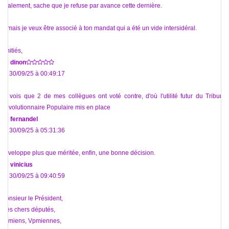
également, sache que je refuse par avance cette dernière.
Jamais je veux être associé à ton mandat qui a été un vide intersidéral.
Amitiés,
De
dinon
Le 30/09/25 à 00:49:17
Je vois que 2 de mes collègues ont voté contre, d'où l'utilité futur du Tribunal
Révolutionnaire Populaire mis en place
De
fernandel
Le 30/09/25 à 05:31:36
Enveloppe plus que méritée, enfin, une bonne décision.
De
vinicius
Le 30/09/25 à 09:40:59
Monsieur le Président,
Très chers députés,
Vpmiens, Vpmiennes,