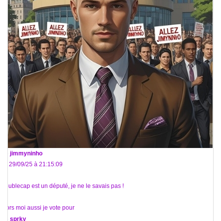
De
jimmyninho
Le 29/09/25 à 21:15:09
Doublecap est un député, je ne le savais pas !
Alors moi aussi je vote pour
De
sprky