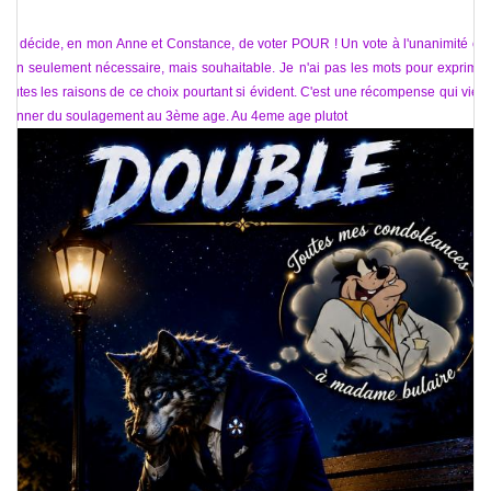
Je décide, en mon Anne et Constance, de voter POUR ! Un vote à l'unanimité est
non seulement nécessaire, mais souhaitable. Je n'ai pas les mots pour exprimer
toutes les raisons de ce choix pourtant si évident. C'est une récompense qui vient
donner du soulagement au 3ème age. Au 4eme age plutot