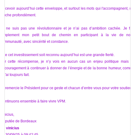
Recevoir aujourd’hui cette enveloppe, et surtout les mots qui l'accompagnent, me
touche profondément.
Je ne suis pas une révolutionnaire et je n’ai pas d’ambition cachée. Je fais
simplement mon petit bout de chemin en participant à la vie de notre
communauté, avec sincérité et constance.
Que cet investissement soit reconnu aujourd’hui est une grande fierté.
Par cette récompense, je n’y vois en aucun cas un enjeu politique mais un
encouragement à continuer à donner de l’énergie et de la bonne humeur, comme
je l'ai toujours fait.
Je remercie le Président pour ce geste et chacun d’entre vous pour votre soutien.
Continuons ensemble à faire vivre VPM.
Vinicius,
Députée de Bordeaux
De
vinicius
Le 30/09/25 à 09:42:45