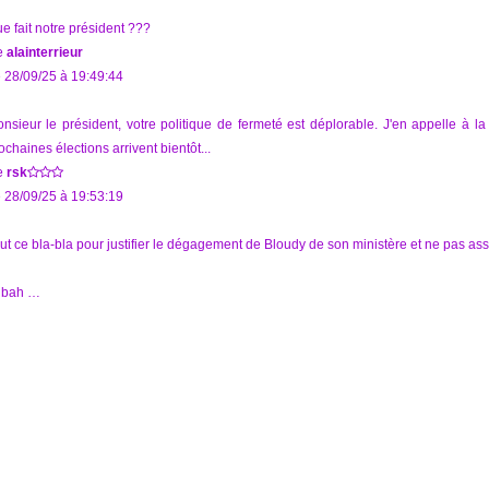
e fait notre président ???
e
alainterrieur
 28/09/25 à 19:49:44
nsieur le président, votre politique de fermeté est déplorable. J'en appelle à 
ochaines élections arrivent bientôt...
e
rsk
 28/09/25 à 19:53:19
ut ce bla-bla pour justifier le dégagement de Bloudy de son ministère et ne pas a
 bah …