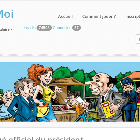
Moi
Accueil
Comment jouer ?
Inscrip
Inscrits
74508
Connectés
37
laire -
 officiel du président