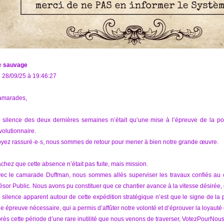
e
sauvage
 28/09/25 à 19:46:27
marades,
 silence des deux dernières semaines n’était qu’une mise à l’épreuve de la popul
volutionnaire.
yez rassuré·e·s, nous sommes de retour pour mener à bien notre grande œuvre.
chez que cette absence n’était pas fuite, mais mission.
ec le camarade Duffman, nous sommes allés superviser les travaux confiés au c
ésor Public. Nous avons pu constituer que ce chantier avance à la vitesse désirée, ce
 silence apparent autour de cette expédition stratégique n’est que le signe de la 
e épreuve nécessaire, qui a permis d’affûter notre volonté et d’éprouver la loyauté
rès cette période d’une rare inutilité que nous venons de traverser, VotezPourNou