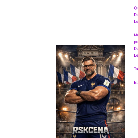
Qu
D
Le
Mo
pr
D
Le
To
Et