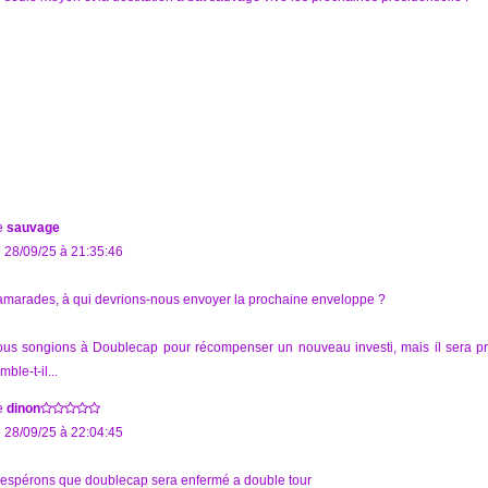
e
sauvage
 28/09/25 à 21:35:46
marades, à qui devrions-nous envoyer la prochaine enveloppe ?
us songions à Doublecap pour récompenser un nouveau investi, mais il sera 
mble-t-il...
e
dinon
 28/09/25 à 22:04:45
 espérons que doublecap sera enfermé a double tour