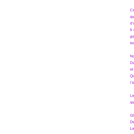
Ce
qu
d’
Il
go
le
No
Da
et
Qu
l’
Le
qu
Gl
D
Le