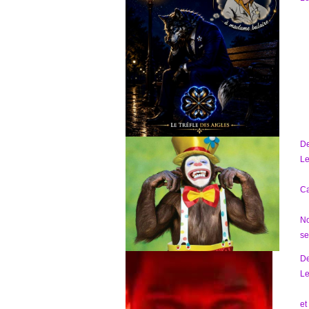
D
Le
Ca
No
se
D
Le
et