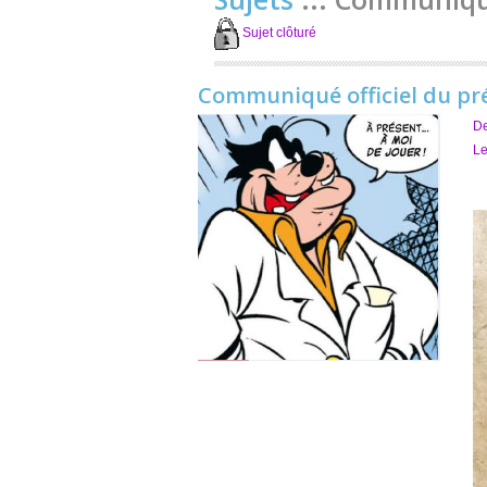
Sujet clôturé
Communiqué officiel du pr
D
Le