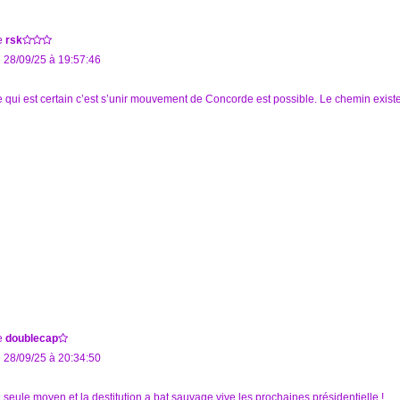
e
rsk
 28/09/25 à 19:57:46
 qui est certain c’est s’unir mouvement de Concorde est possible. Le chemin existe e
e
doublecap
 28/09/25 à 20:34:50
 seule moyen et la destitution a bat sauvage vive les prochaines présidentielle !