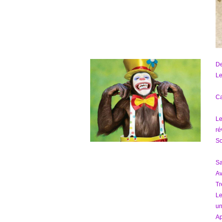
D
Le
Ca
Le
ré
So
Sa
Av
Tr
Le
un
Ap