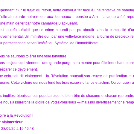
pendant. Sur le trajet du retour, notre convoi a fait face à une tentative de sabota
’elle ait retardé notre retour aux fourneaux – pensée à Arn - l’attaque a été 
une main de fer par notre camarade BlackBeard.
 est toutefois établi que ce crime n’aurait pas pu aboutir sans la complicité d
uvernemental. Un ministre qui, par une volte-face indigne, a fourni de précieux r
ur permettant de servir l’intérêt du Système, de l’Immobilisme.
us ne saurions tolérer une telle forfaiture.
ns les jours qui viennent, une grande purge sera menée pour éliminer chaque enne
 réparer ce dévoiement.
e cela soit dit clairement : la Révolution poursuit son œuvre de purification e
agonie. Cette victoire qui nous tend les bras exige vigilance et action. Quiconque ira 
s inutiles réjouissances populaires et le bien-être de chacune et chacun reprendron
e nous assurerons la gloire de VotezPourNous — mais nul divertissement ne rempla
oire à la Révolution !
e
alainterrieur
 28/09/25 à 19:46:48