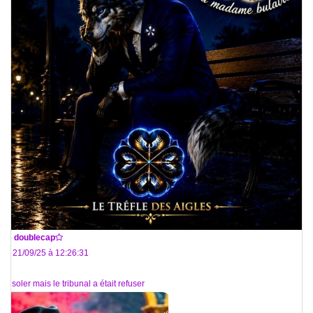
De
doublecap
Le 21/09/25 à 12:26:31
Désoler mais le tribunal a était refuser