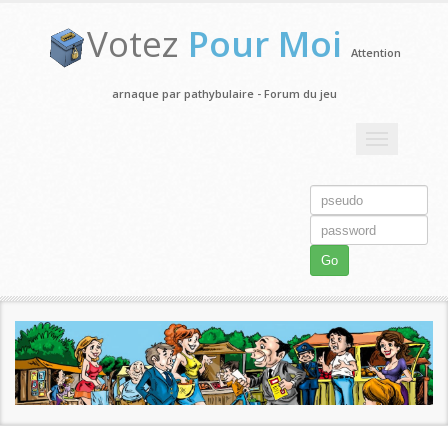
Votez
Pour Moi
Attention
arnaque par pathybulaire - Forum du jeu
Toggle
navigation
Go