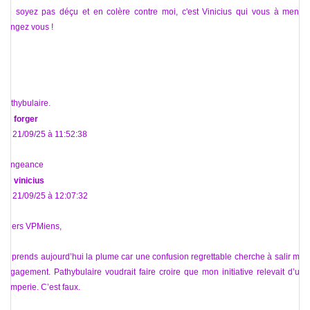
Ne soyez pas déçu et en colère contre moi, c'est Vinicius qui vous à menti !
Vengez vous !
Pathybulaire.
De
forger
Le 21/09/25 à 11:52:38
Vengeance
De
vinicius
Le 21/09/25 à 12:07:32
Chers VPMiens,
Je prends aujourd’hui la plume car une confusion regrettable cherche à salir mon
engagement. Pathybulaire voudrait faire croire que mon initiative relevait d’une
tromperie. C’est faux.