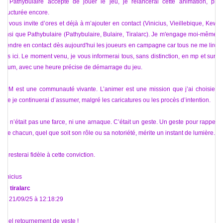
Si Pathybulaire accepte de jouer le jeu, je relancerai cette animation, plus
structurée encore.
Je vous invite d’ores et déjà à m’ajouter en contact (Vinicius, Vieillebique, Kewii)
ainsi que Pathybulaire (Pathybulaire, Bulaire, Tiralarc). Je m'engage moi-même à
prendre en contact dès aujourd'hui les joueurs en campagne car tous ne me liront
pas ici. Le moment venu, je vous informerai tous, sans distinction, en mp et sur le
forum, avec une heure précise de démarrage du jeu.
VPM est une communauté vivante. L’animer est une mission que j’ai choisie et
que je continuerai d’assumer, malgré les caricatures ou les procès d’intention.
Ce n’était pas une farce, ni une arnaque. C’était un geste. Un geste pour rappeler
que chacun, quel que soit son rôle ou sa notoriété, mérite un instant de lumière.
Je resterai fidèle à cette conviction.
Vinicius
De
tiralarc
Le 21/09/25 à 12:18:29
Quel retournement de veste !