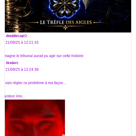
De
doublecap
Le 21/09/25 à 12:21:33
@magne le tribunal aurait pu agir sur cette histoire
De
tiralarc
Le 21/09/25 à 12:24:38
Je vais régler ce problème à ma façon...
Attention Vini...