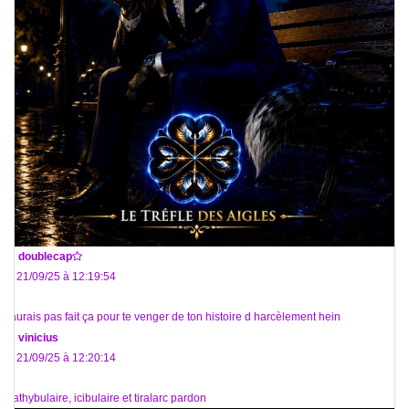
De
doublecap
Le 21/09/25 à 12:19:54
T aurais pas fait ça pour te venger de ton histoire d harcèlement hein
De
vinicius
Le 21/09/25 à 12:20:14
*Pathybulaire, icibulaire et tiralarc pardon