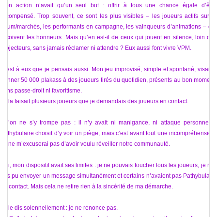
Mon action n’avait qu’un seul but : offrir à tous une chance égale d’être
récompensé. Trop souvent, ce sont les plus visibles – les joueurs actifs sur le
forum/marchés, les performants en campagne, les vainqueurs d’animations – qui
reçoivent les honneurs. Mais qu’en est-il de ceux qui jouent en silence, loin des
projecteurs, sans jamais réclamer ni attendre ? Eux aussi font vivre VPM.
C’est à eux que je pensais aussi. Mon jeu improvisé, simple et spontané, visait à
donner 50 000 plakass à des joueurs tirés du quotidien, présents au bon moment,
sans passe-droit ni favoritisme.
Cela faisait plusieurs joueurs que je demandais des joueurs en contact.
Qu’on ne s’y trompe pas : il n’y avait ni manigance, ni attaque personnelle.
Pathybulaire choisit d’y voir un piège, mais c’est avant tout une incompréhension.
Je ne m’excuserai pas d’avoir voulu réveiller notre communauté.
Oui, mon dispositif avait ses limites : je ne pouvais toucher tous les joueurs, je n'ai
pas pu envoyer un message simultanément et certains n’avaient pas Pathybulaire
en contact. Mais cela ne retire rien à la sincérité de ma démarche.
Je le dis solennellement : je ne renonce pas.