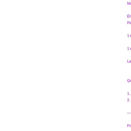
Ma
Én
Pa
1 
1 
Le
Qu
1.
2.
---
Fr