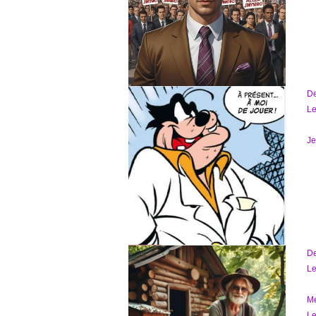
D
Le
Je
D
Le
Me
Le