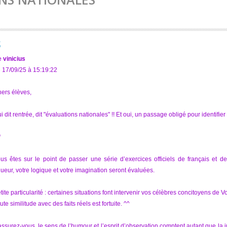
S
e
vinicius
 17/09/25 à 15:19:22
ers élèves,
i dit rentrée, dit "évaluations nationales" !! Et oui, un passage obligé pour identifier
*
us êtes sur le point de passer une série d’exercices officiels de français et
gueur, votre logique et votre imagination seront évaluées.
tite particularité : certaines situations font intervenir vos célèbres concitoyens de 
ute similitude avec des faits réels est fortuite. ^^
ssurez-vous, le sens de l’humour et l’esprit d’observation comptent autant que la