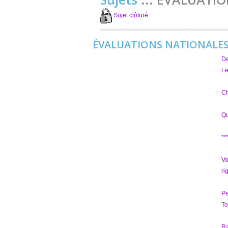
Sujet clôturé
ÉVALUATIONS NATIONALE
D
Le
Ch
Qu
**
Vo
ri
Pe
To
Ra