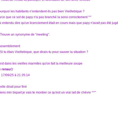
urquoi les habitants n’entendent-ils pas bien Vieillebique ?
rce que ce sot de papy n'a pas branché la sono correctement ^^
ai entendu dire qu'un licenciement était en cours mais que papy n'avait pas été ju
 Trouve un synonyme de “meeting”.
assemblement
 Si tu étais Vieillebique, que dirais-tu pour sauver la situation ?
est dans les vieilles marmites qu'on fait la meilleure soupe
e
renau
 17/09/25 à 21:35:14
 elle dirait pour finir
iens min biquet je vais te montrer ce qu'est un vrai lait de chèvre ^^"