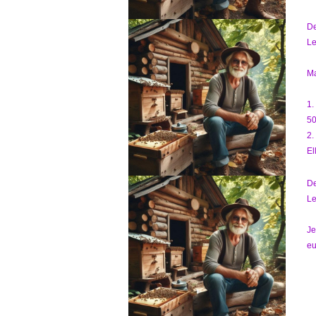
D
Le
Ma
1.
50
2.
El
D
Le
Je
eu