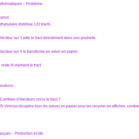
thématiques – Problème
oncé :
thybulaire distribue 120 tracts.
électeur sur 3 jette le tract directement dans une poubelle.
électeur sur 4 le transforme en avion en papier.
 reste lit vraiment le tract.
estions :
 Combien d’électeurs ont lu le tract ?
 Si Vinicius récupère tous les avions en papier pour les recycler en affiches, combie
ançais – Production écrite