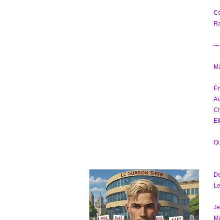
Co
Ra
---
Ma
Én
Au
Ch
El
Qu
D
Le
Je
Ma