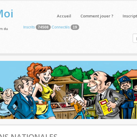
Moi
Accueil
Comment jouer ?
Inscrip
Inscrits
74508
Connectés
19
um du
ONS NATIONALES