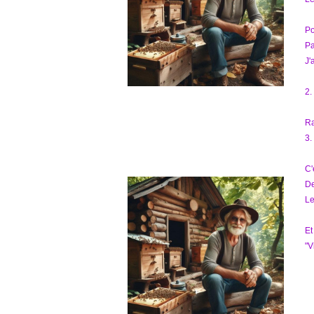
Po
Pa
J'
2.
R
3.
C'
D
Le
Et
"V