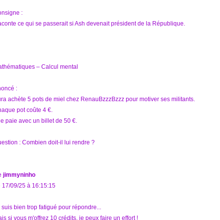
nsigne :
conte ce qui se passerait si Ash devenait président de la République.
thématiques – Calcul mental
oncé :
ra achète 5 pots de miel chez RenauBzzzBzzz pour motiver ses militants.
aque pot coûte 4 €.
le paie avec un billet de 50 €.
estion : Combien doit-il lui rendre ?
e
jimmyninho
 17/09/25 à 16:15:15
 suis bien trop fatigué pour répondre...
is si vous m'offrez 10 crédits, je peux faire un effort !