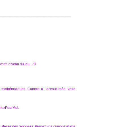
 votre niveau du jeu... :D
 de mathématiques. Comme à l’accoutumée, votre
VotezPourMoi.
 justesse des réponses. Prenez vos crayons et vos