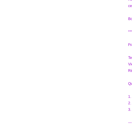
ce
Bo
**
Fr
Te
Vi
Ré
Qu
1.
2.
3.
---