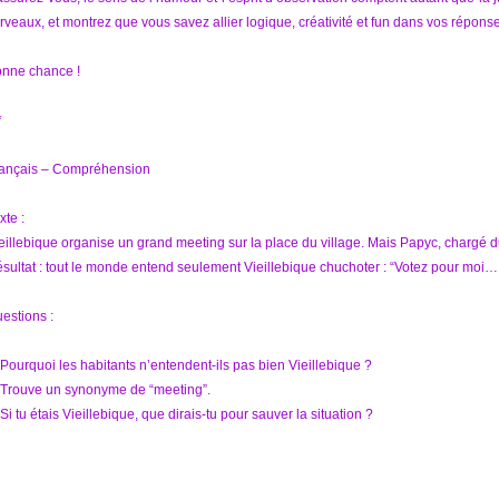
rveaux, et montrez que vous savez allier logique, créativité et fun dans vos réponse
nne chance !
*
ançais – Compréhension
xte :
eillebique organise un grand meeting sur la place du village. Mais Papyc, chargé du
sultat : tout le monde entend seulement Vieillebique chuchoter : “Votez pour moi
estions :
 Pourquoi les habitants n’entendent-ils pas bien Vieillebique ?
 Trouve un synonyme de “meeting”.
 Si tu étais Vieillebique, que dirais-tu pour sauver la situation ?