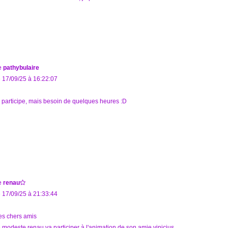
e
pathybulaire
 17/09/25 à 16:22:07
 participe, mais besoin de quelques heures :D
e
renau
 17/09/25 à 21:33:44
s chers amis
 modeste renau va participer à l'animation de son amie vinicius