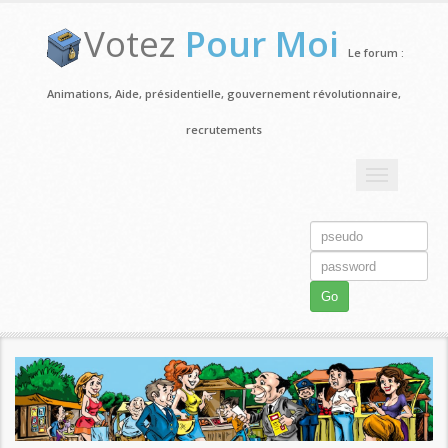
Votez
Pour Moi
Le forum :
Animations, Aide, présidentielle, gouvernement révolutionnaire,
recrutements
Toggle
navigation
Go