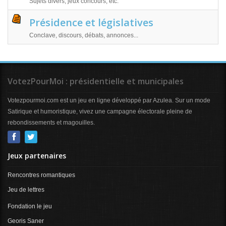
Sujets divers, jeux concours, etc.
Présidence et législatives
Conclave, discours, débats, annonces...
VotezPourMoi : présidentielle et municipales
Votezpourmoi.com est un jeu en ligne développé par Azulea. Sur un mode
Satirique et humoristique, vivez une campagne électorale pleine de
rebondissements et magouilles.
Jeux partenaires
Rencontres romantiques
Jeu de lettres
Fondation le jeu
Georis Saner